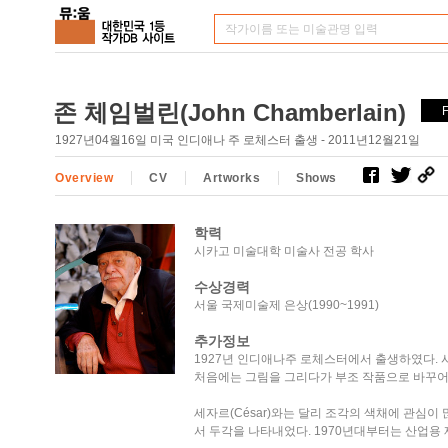
존 체임벌린(John Chamberlain)
1927년04월16일 미국 인디애나 주 로체스터 출생 - 2011년12월21일
Overview
CV
Artworks
Shows
학력
시카고 미술대학 미술사 전공 학사
수상경력
서울 국제미술제 은상(1990~1991)
추가정보
1927년 인디애나주 로체스터에서 출생하였다.
처음에는 그림을 그리다가 부조 작품으로 바꾸어,
세자르(César)와는 달리 조각의 색채에 관심
서 두각을 나타내었다. 1970년대부터는 산업용