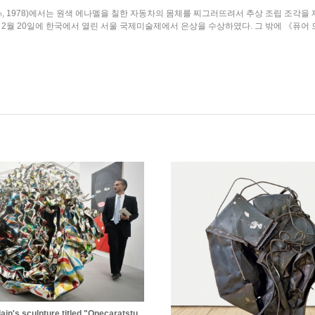
81㎝, 1978)에서는 원색 에나멜을 칠한 자동차의 몸체를 찌그러뜨려서 추상 조립 
1년 2월 20일에 한국에서 열린 서울 국제미술제에서 은상을 수상하였다. 그 밖에 《퓨어 드롭》
in's sculpture titled "Onecaratstu