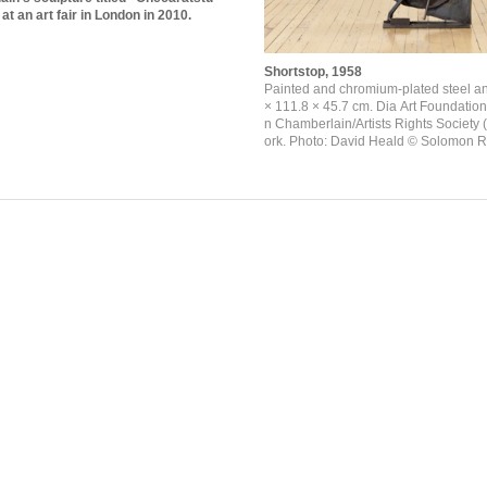
at an art fair in London in 2010.
Shortstop, 1958
Painted and chromium-plated steel an
× 111.8 × 45.7 cm. Dia Art Foundatio
n Chamberlain/Artists Rights Society
ork. Photo: David Heald © Solomon 
m Museum, New York