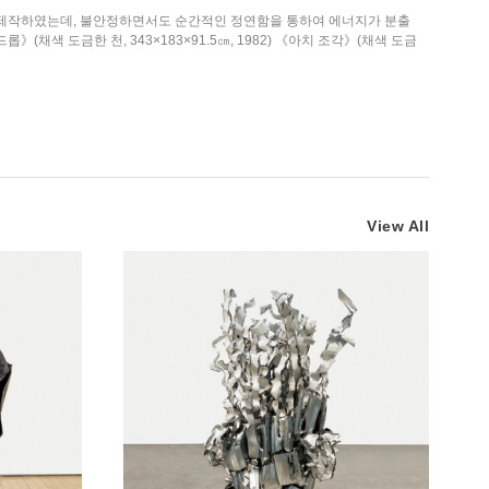
조각을 제작하였는데, 불안정하면서도 순간적인 정연함을 통하여 에너지가 분출
(채색 도금한 천, 343×183×91.5㎝, 1982) 《아치 조각》(채색 도금
View All