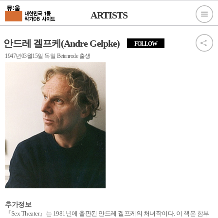
ARTISTS
안드레 겔프케(Andre Gelpke)
FOLLOW
1947년03월15일 독일 Beienrode 출생
추가정보
『Sex Theater』는 1981년에 출판된 안드레 겔프케의 처녀작이다. 이 책은 함부