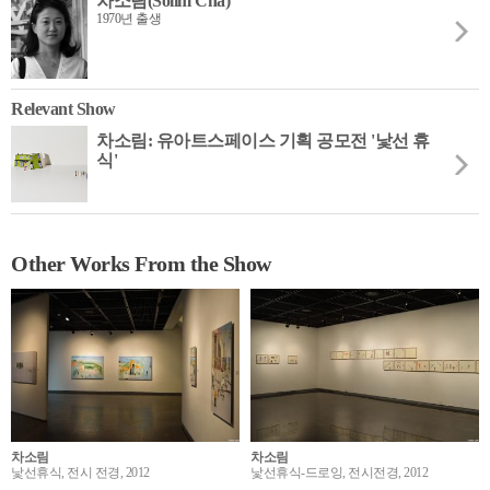
차소림(Solim Cha)
1970년 출생
Relevant Show
차소림: 유아트스페이스 기획 공모전 '낯선 휴
식'
Other Works From the Show
차소림
차소림
낯선휴식, 전시 전경, 2012
낯선휴식-드로잉, 전시전경, 2012