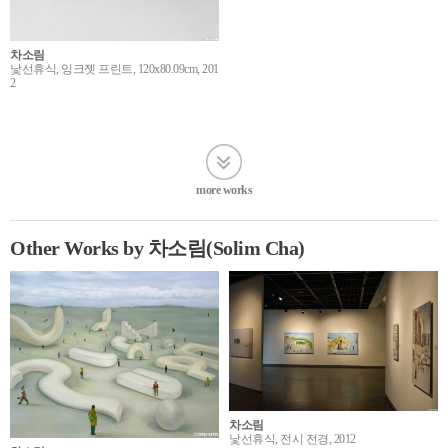
차소림
낯선휴식, 잉크젯 프린트, 120x80.09cm, 201
2
more works
Other Works by 차소림(Solim Cha)
차소림
낯선휴식, 전시 전경, 2012