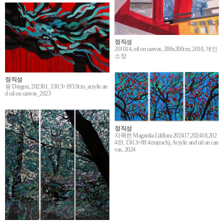
정직성
201014, oil on canvas, 200x200cm, 2010, 개인
소장
정직성
용 Dragon, 202301_130.3×193.9cm_acrylic an
d oil on canvas_2023
정직성
자목련 Magnolia Liliflora 202417,202418,202
419, 130.3×89.4cm(each), Acrylic and oil on can
vas, 2024