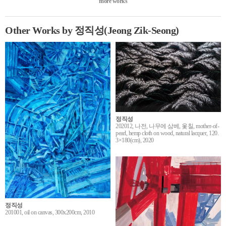
more works
Other Works by 정직성(Jeong Zik-Seong)
정직성
202012, 나전, 나무에 삼베, 옻칠, mother-of-
pearl, hemp cloth on wood, natural lacquer, 120.
3×180(cm), 2020
정직성
201001, oil on canvas, 300x200cm, 2010