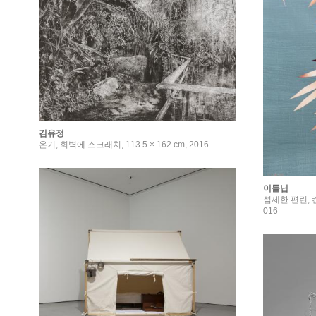
김유정
온기, 회벽에 스크래치, 113.5 × 162 cm, 2016
이들닙
섬세한 편린, 캔
016