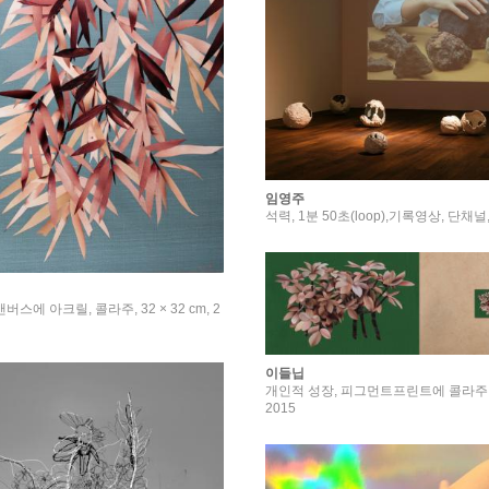
임영주
석력, 1분 50초(loop),기록영상, 단채널,
버스에 아크릴, 콜라주, 32 × 32 cm, 2
이들닙
개인적 성장, 피그먼트프린트에 콜라주, 18
2015