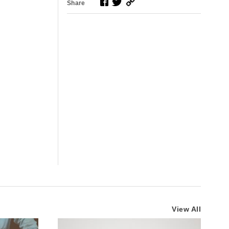
Share
View All