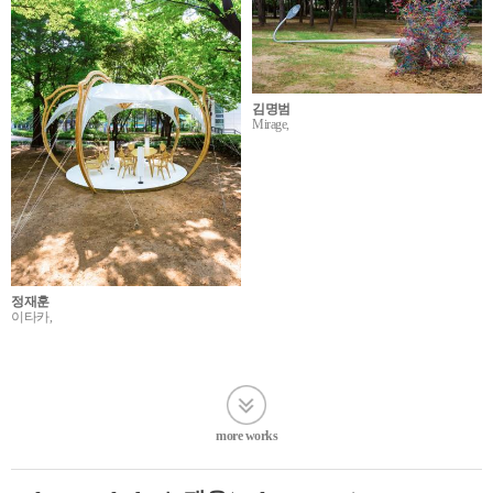
김명범
Mirage,
정재훈
이타카,
more works