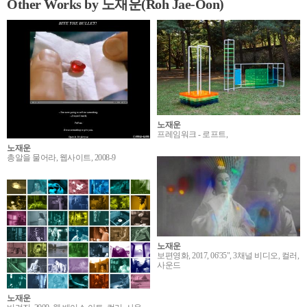
Other Works by 노재운(Roh Jae-Oon)
노재운
프레임워크 - 로프트,
노재운
총알을 물어라, 웹사이트, 2008-9
노재운
보편영화, 2017, 06'35", 3채널 비디오, 컬러,
사운드
노재운