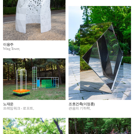
이용주
Wing Tower,
조호건축(이정훈)
노재운
관음의 기하학,
프레임워크 - 로프트,