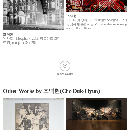
조덕현
미드나잇 상하이 2 M idnight Shanghai 2, 201
7, 장지에 혼합재료 Mixed media on oriental p
aper, 100 x 100 cm
조덕현
메타포 4 Metaphor 4, 2018, 피그먼트 프린
트 Pigment print, 38 x 28 cm
more works
Other Works by 조덕현(Cho Duk-Hyun)