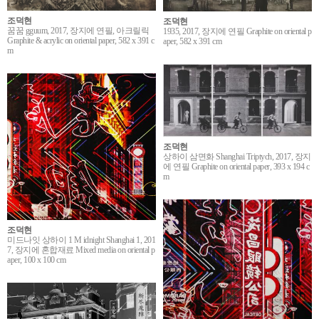
조덕현
조덕현
꿈꿈 gguum, 2017, 장지에 연필, 아크릴릭
1935, 2017, 장지에 연필 Graphite on oriental p
Graphite & acrylic on oriental paper, 582 x 391 c
aper, 582 x 391 cm
m
조덕현
상하이 삼면화 Shanghai Triptych, 2017, 장지
에 연필 Graphite on oriental paper, 393 x 194 c
m
조덕현
미드나잇 상하이 1 M idnight Shanghai 1, 201
7, 장지에 혼합재료 Mixed media on oriental p
aper, 100 x 100 cm