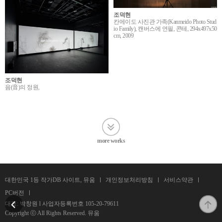
조덕현
칸메이도 사진관 가족(Kanmeido Photo Stud
io Family), 캔버스에 연필, 콘테, 294x497x50
cm, 2009
조덕현
음(音)의 정원,
more works
대한민국 1등 작가DB 사이트, 뮤움
개인정보처리방침
서비스약관
PC버전
대표: 박창원 l 사업자등록번호
105-20-79611
Copyright ⓒ All Rights Reserved. 뮤움