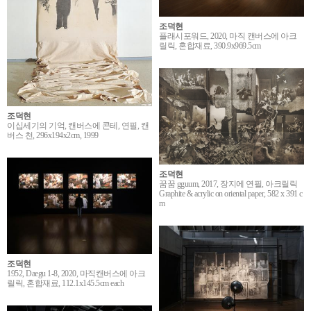
조덕현
플래시포워드, 2020, 마직 캔버스에 아크
릴릭, 혼합재료, 390.9x969.5cm
조덕현
이십세기의 기억, 캔버스에 콘테, 연필, 캔
버스 천, 296x194x2cm, 1999
조덕현
꿈꿈 gguum, 2017, 장지에 연필, 아크릴릭
Graphite & acrylic on oriental paper, 582 x 391 c
m
조덕현
1952, Daegu 1-8, 2020, 마직캔버스에 아크
릴릭, 혼합재료, 112.1x145.5cm each