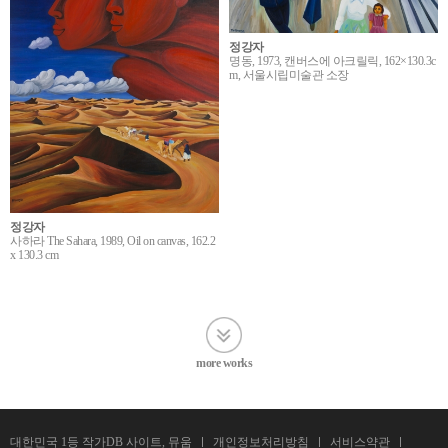
정강자
명동, 1973, 캔버스에 아크릴릭, 162×130.3c
m, 서울시립미술관 소장
정강자
사하라 The Sahara, 1989, Oil on canvas, 162.2
x 130.3 cm
more works
대한민국 1등 작가DB 사이트, 뮤움
개인정보처리방침
서비스약관