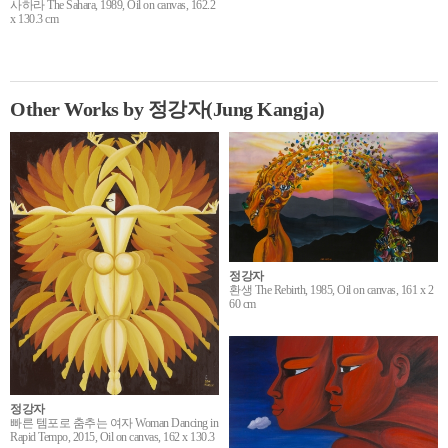
사하라 The Sahara, 1989, Oil on canvas, 162.2
x 130.3 cm
Other Works by 정강자(Jung Kangja)
정강자
환생 The Rebirth, 1985, Oil on canvas, 161 x 2
60 cm
정강자
빠른 템포로 춤추는 여자 Woman Dancing in
Rapid Tempo, 2015, Oil on canvas, 162 x 130.3