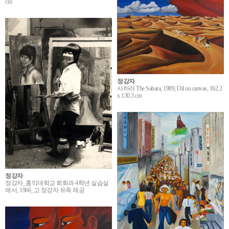
cm
정강자
사하라 The Sahara, 1989, Oil on canvas, 162.2
x 130.3 cm
정강자
정강자_홍익대학교 회화과 4학년 실습실
에서, 1966_고 정강자 유족 제공