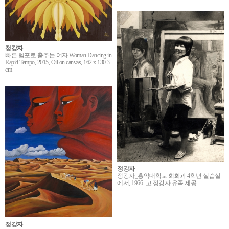
정강자
빠른 템포로 춤추는 여자 Woman Dancing in
Rapid Tempo, 2015, Oil on canvas, 162 x 130.3
cm
정강자
정강자_홍익대학교 회화과 4학년 실습실
에서, 1966_고 정강자 유족 제공
정강자