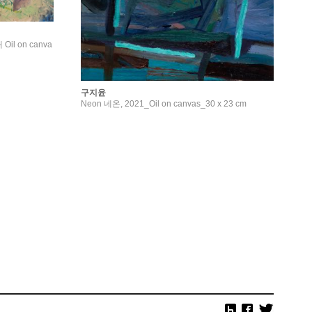
Oil on canva
구지윤
Neon 네온, 2021_Oil on canvas_30 x 23 cm