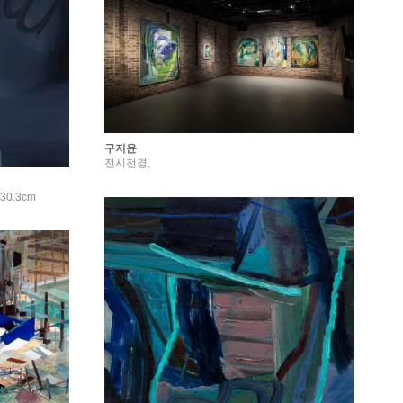
구지윤
전시전경,
30.3cm