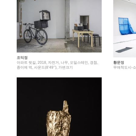
조익정
황문정
아파트 뒷길, 2018, 자전거, 나무, 오일스테인, 경첩,
무애착도시-소실
종이에 먹, 사운드(8’49’’), 가변크기