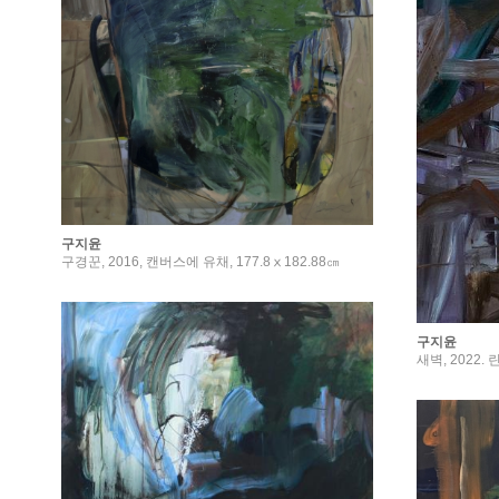
구지윤
구경꾼, 2016, 캔버스에 유채, 177.8ⅹ182.88㎝
구지윤
새벽, 2022. 린