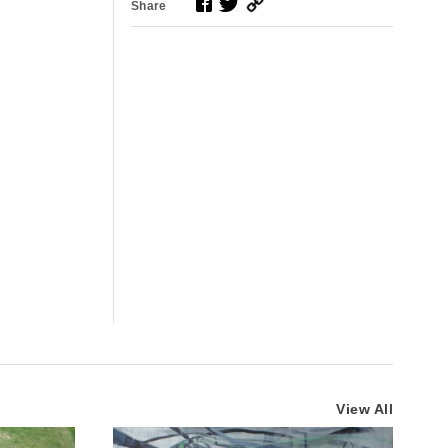
Share
View All