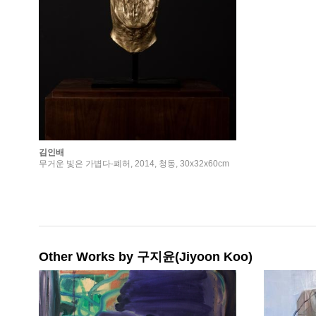
김인배
무거운 빛은 가볍다-폐허, 2014, 청동, 30x32x60cm
Other Works by 구지윤(Jiyoon Koo)