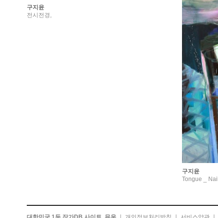
구지윤
전시전경,
구지윤
Tongue _ Nail
대한민국 1등 작가DB 사이트, 뮤움
ㅣ
개인정보처리방침
ㅣ
서비스약관