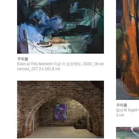
구지윤
Even at This Moment 지금 이 순간에도, 2020_Oil on
canvas_227.3 x 181.8 cm
구지윤
밤산책 Night W
3 cm