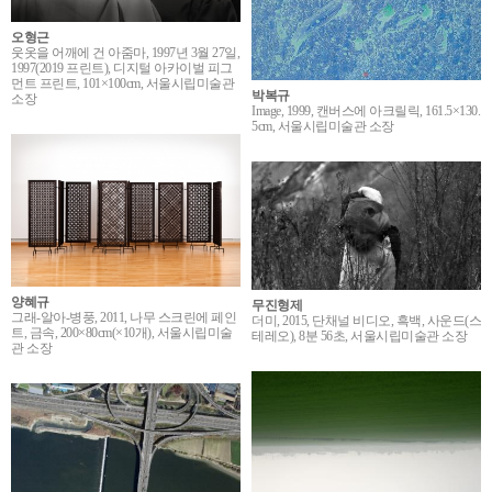
오형근
웃옷을 어깨에 건 아줌마, 1997년 3월 27일,
1997(2019 프린트), 디지털 아카이벌 피그
먼트 프린트, 101×100cm, 서울시립미술관
박복규
소장
Image, 1999, 캔버스에 아크릴릭, 161.5×130.
5cm, 서울시립미술관 소장
양혜규
무진형제
그래-알아-병풍, 2011, 나무 스크린에 페인
더미, 2015, 단채널 비디오, 흑백, 사운드(스
트, 금속, 200×80cm(×10개), 서울시립미술
테레오), 8분 56초, 서울시립미술관 소장
관 소장