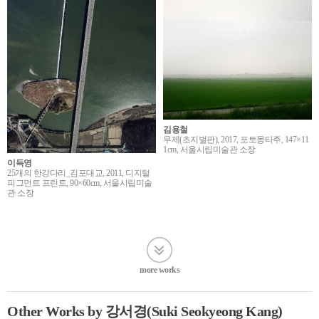
김용철
무제(초지벌판), 2017, 포토몽타주, 147×11
1cm, 서울시립미술관 소장
이득영
25개의 한강다리_김포대교, 2011, 디지털
피그먼트 프린트, 90×60cm, 서울시립미술
관 소장
more works
Other Works by 강서경(Suki Seokyeong Kang)