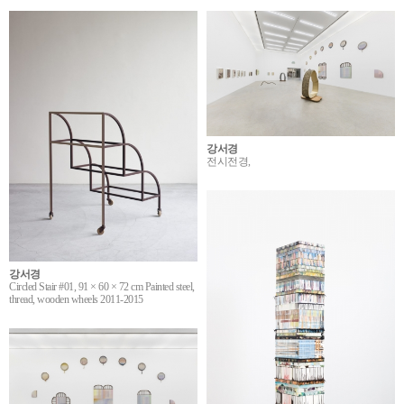
강서경
전시전경,
강서경
Circled Stair #01, 91 × 60 × 72 cm Painted steel,
thread, wooden wheels 2011-2015