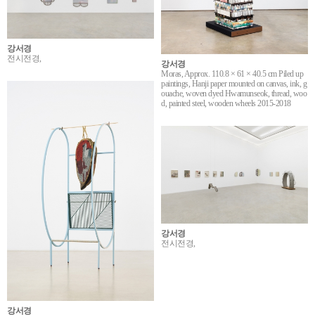
강서경
전시전경,
강서경
Moras, Approx. 110.8 × 61 × 40.5 cm Piled up
paintings, Hanji paper mounted on canvas, ink, g
ouache, woven dyed Hwamunseok, thread, woo
d, painted steel, wooden wheels 2015-2018
강서경
전시전경,
강서경