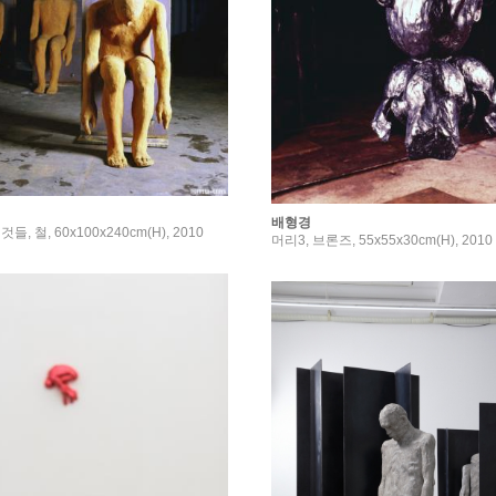
배형경
 철, 60x100x240cm(H), 2010
머리3, 브론즈, 55x55x30cm(H), 2010