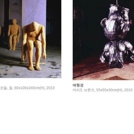
배형경
 철, 60x100x240cm(H), 2010
머리3, 브론즈, 55x55x30cm(H), 2010