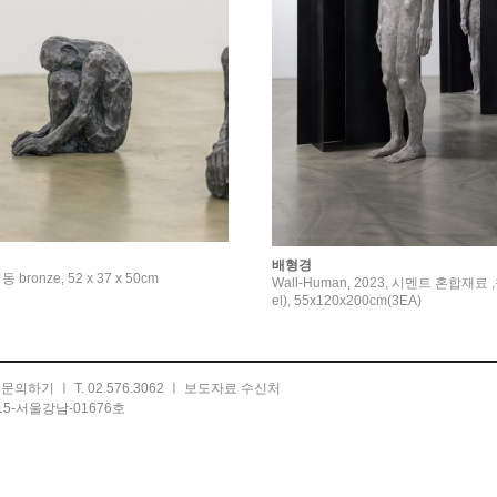
배형경
청동 bronze, 52 x 37 x 50cm
Wall-Human, 2023, 시멘트 혼합재료 ,철
el), 55x120x200cm(3EA)
ㅣ
문의하기
ㅣ T. 02.576.3062 ㅣ
보도자료 수신처
5-서울강남-01676호