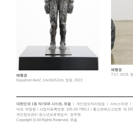
배형경
T-17, 2019, 
배형경
Equalizer-feel2, 14x30x52cm, 청동, 2023
대한민국 1등 작가DB 사이트, 뮤움
ㅣ
개인정보처리방침
ㅣ
서비스약관
대표: 박창원ㅣ사업자등록번호: 105-20-79611ㅣ통신판매신고번호: 제 201
개인정보관리·청소년보호책임자 : 정주현
Copyright ⓒ All Rights Reserved. 뮤움