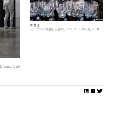
배형경
생각하다2(부분), 브론즈, 80x20x105cm(H), 2010
(cement, ste