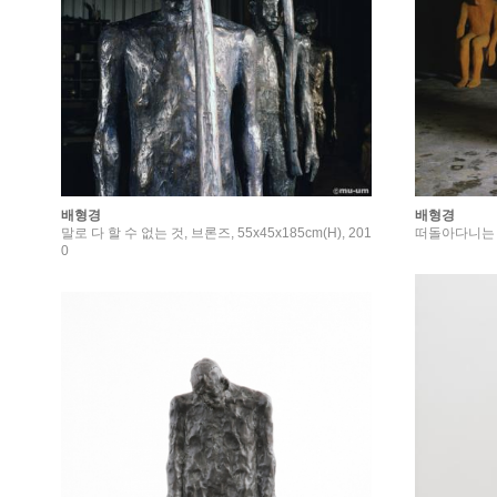
배형경
배형경
말로 다 할 수 없는 것, 브론즈, 55x45x185cm(H), 201
떠돌아다니는 것들,
0