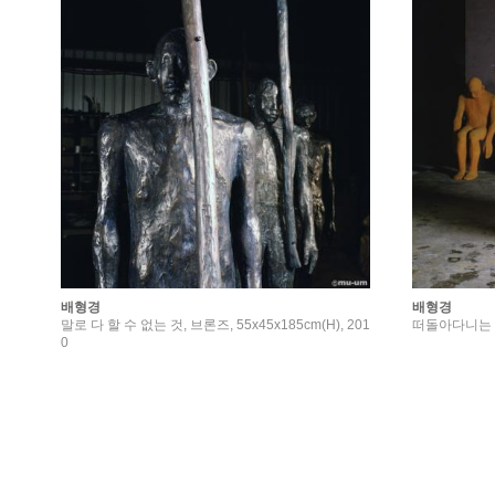
배형경
배형경
말로 다 할 수 없는 것, 브론즈, 55x45x185cm(H), 201
떠돌아다니는 것들,
0