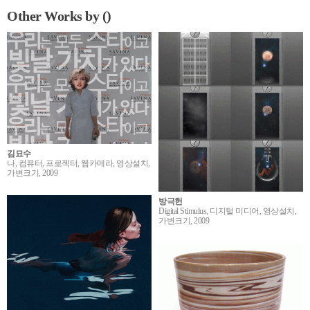
Other Works by ()
김묘수
나, 컴퓨터, 프로젝터, 웹카메라, 영상설치,
가변크기, 2009
방극헌
Digital Stimulus, 디지털 미디어, 영상설치,
가변크기, 2009