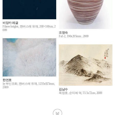
비앙카 레글
Filaree heights, 캔버스에 유채, 200×160cm, 2
009
조영숙
Fa1-2, 190x205mm , 2009
한연호
눈부신조화, 캔버스에 유채, 1235x925mm,
2009
김남수
옥정호, 순지에 먹, 55.5x72cm, 2009