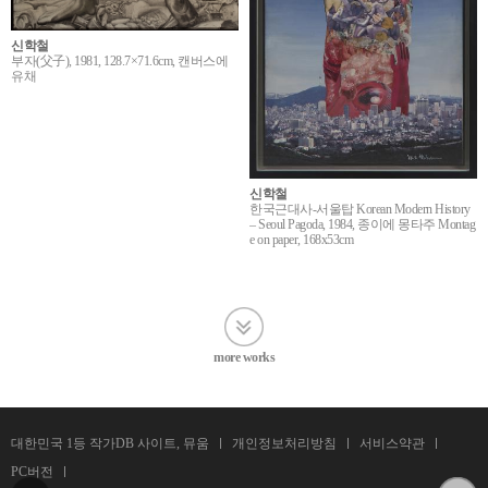
신학철
부자(父子), 1981, 128.7×71.6cm, 캔버스에
유채
신학철
한국근대사-서울탑 Korean Modern History
– Seoul Pagoda, 1984, 종이에 몽타주 Montag
e on paper, 168x53cm
more works
대한민국 1등 작가DB 사이트, 뮤움
개인정보처리방침
서비스약관
PC버전