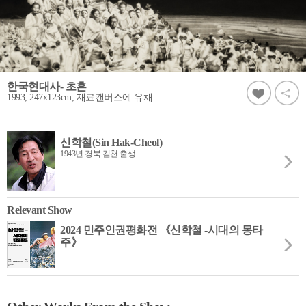
한국현대사- 초혼
1993, 247x123cm, 재료캔버스에 유채
신학철(Sin Hak-Cheol)
1943년 경북 김천 출생
Relevant Show
2024 민주인권평화전 《신학철 -시대의 몽타
주》