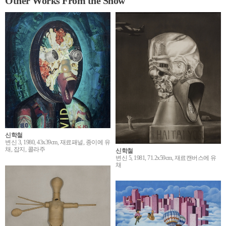
Other Works From the Show
신학철
변신 3, 1980, 43x39cm, 재료패널, 종이에 유
채, 잡지, 콜라주
신학철
변신 5, 1981, 71.2x59cm, 재료캔버스에 유
채