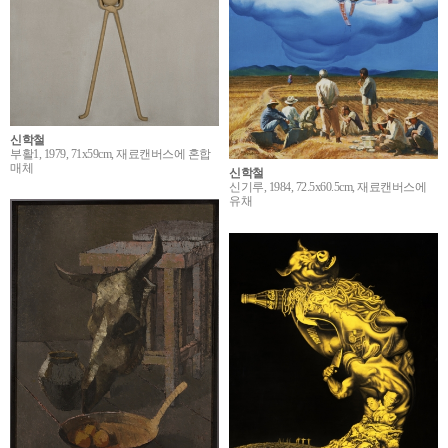
신학철
부활1, 1979, 71x59cm, 재료캔버스에 혼합
매체
신학철
신기루, 1984, 72.5x60.5cm, 재료캔버스에
유채