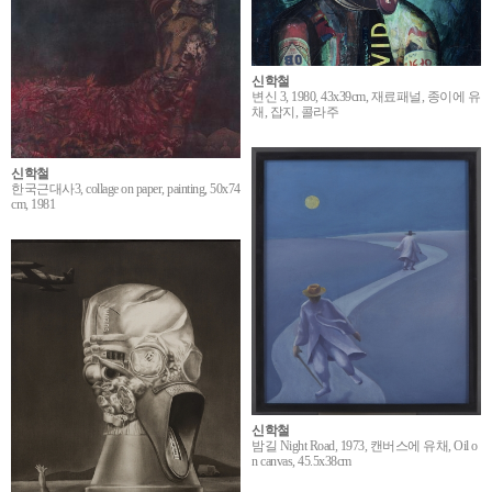
신학철
변신 3, 1980, 43x39cm, 재료패널, 종이에 유
채, 잡지, 콜라주
신학철
한국근대사3, collage on paper, painting, 50x74
cm, 1981
신학철
밤길 Night Road, 1973, 캔버스에 유채, Oil o
n canvas, 45.5x38cm