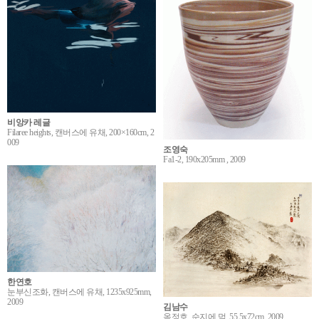
비앙카 레글
Filaree heights, 캔버스에 유채, 200×160cm, 2
009
조영숙
Fa1-2, 190x205mm , 2009
한연호
눈부신조화, 캔버스에 유채, 1235x925mm,
2009
김남수
옥정호, 순지에 먹, 55.5x72cm, 2009