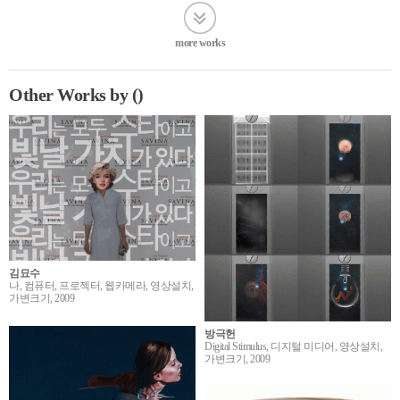
more works
Other Works by ()
김묘수
나, 컴퓨터, 프로젝터, 웹카메라, 영상설치,
가변크기, 2009
방극헌
Digital Stimulus, 디지털 미디어, 영상설치,
가변크기, 2009