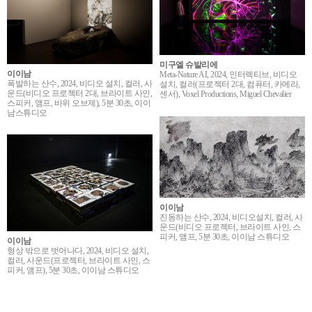
미구엘 슈발리에
이이남
Meta-Nature AI, 2024, 인터렉티브, 비디오
폭발하는 산수, 2024, 비디오 설치, 컬러, 사
설치, 컬러(프로젝터 2대, 컴퓨터, 카메라,
운드(비디오 프로젝터 2대, 브라이트 사인,
센서), Voxel Productions, Miguel Chevalier
스피커, 앰프, 바위 오브제), 5분 30초, 이이
남스튜디오
이이남
진동하는 산수, 2024, 비디오설치, 컬러, 사
운드(비디오 프로젝터, 브라이트 사인, 스
피커, 앰프, 5분 30초, 이이남 스튜디오
이이남
형상 밖으로 벗어나다, 2024, 비디오 설치,
컬러, 사운드(프로젝터, 브라이트 사인, 스
피커, 앰프), 5분 30초, 이이남 스튜디오