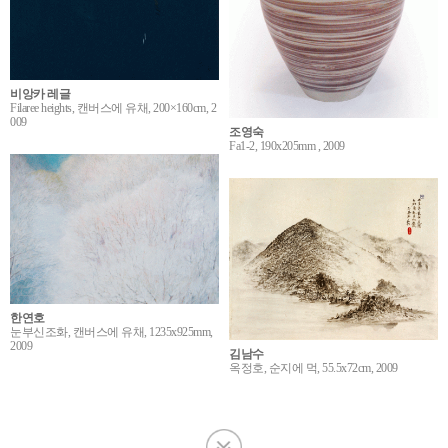
비앙카 레글
Filaree heights, 캔버스에 유채, 200×160cm, 2
009
조영숙
Fa1-2, 190x205mm , 2009
한연호
눈부신조화, 캔버스에 유채, 1235x925mm,
2009
김남수
옥정호, 순지에 먹, 55.5x72cm, 2009