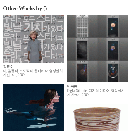
Other Works by ()
김묘수
나, 컴퓨터, 프로젝터, 웹카메라, 영상설치,
가변크기, 2009
방극헌
Digital Stimulus, 디지털 미디어, 영상설치,
가변크기, 2009