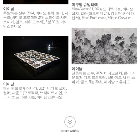
미구엘 슈발리에
이이남
Meta-Nature AI, 2024, 인터렉티브, 비디오
폭발하는 산수, 2024, 비디오 설치, 컬러, 사
설치, 컬러(프로젝터 2대, 컴퓨터, 카메라,
운드(비디오 프로젝터 2대, 브라이트 사인,
센서), Voxel Productions, Miguel Chevalier
스피커, 앰프, 바위 오브제), 5분 30초, 이이
남스튜디오
이이남
진동하는 산수, 2024, 비디오설치, 컬러, 사
운드(비디오 프로젝터, 브라이트 사인, 스
피커, 앰프, 5분 30초, 이이남 스튜디오
이이남
형상 밖으로 벗어나다, 2024, 비디오 설치,
컬러, 사운드(프로젝터, 브라이트 사인, 스
피커, 앰프), 5분 30초, 이이남 스튜디오
more works