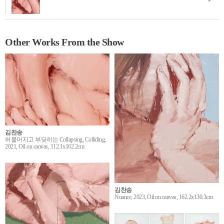
Other Works From the Show
김찬송
허물어지고 부딪히는 Collapsing, Colliding,
2021, Oil on canvas, 112.1x162.2cm
김찬송
Nuance, 2023, Oil on canvas, 162.2x130.3cm