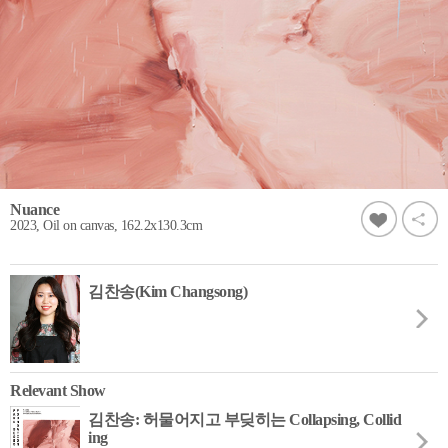
Nuance
2023, Oil on canvas, 162.2x130.3cm
김찬송(Kim Changsong)
Relevant Show
김찬송: 허물어지고 부딪히는 Collapsing, Collid
ing