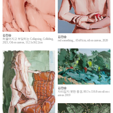
김찬송
김찬송
허물어지고 부딪히는 Collapsing, Colliding,
red something, , 65x91cm, oil on canvas, 2020
2021, Oil on canvas, 112.1x162.2cm
김찬송
자리잡지 못한 풍경, 80.3 x 116.8 cm oil on c
anvas 2019