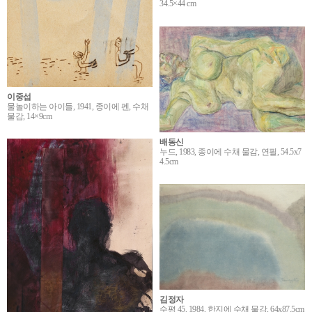
34.5×44 cm
이중섭
물놀이하는 아이들, 1941, 종이에 펜, 수채
물감, 14×9cm
배동신
누드, 1983, 종이에 수채 물감, 연필, 54.5x7
4.5cm
김정자
수평 45, 1984, 한지에 수채 물감, 64x87.5cm