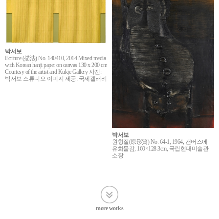
박서보
Ecriture (描法) No. 140410, 2014 Mixed media
with Korean hanji paper on canvas 130 x 200 cm
Courtesy of the artist and Kukje Gallery 사진:
박서보 스튜디오 이미지 제공: 국제갤러리
박서보
원형질(原形質) No. 64-1, 1964, 캔버스에
유화물감, 160×128.3cm, 국립현대미술관
소장
more works