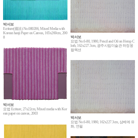
박서보
Ecriture(描法) No.080206, Mixed Media with
Korean hanji Paper on Canvas, 165x260cm, 200
박서보
8
묘법 No.6-80, 1980, Pencil and Oil on Hemp C
loth, 162x227.3cm, 광주시립미술관 하정웅
컬렉션
박서보
묘법 Ecriture, 27x22cm, Mixed media with Kor
ean paper on canvas, 2003
박서보
묘법 No.6-80, 1980, 162x227.3cm, 삼베에 유
화, 연필