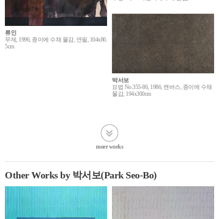
류인
무제, 1996, 종이에 수채 물감, 연필, 104x86.
5cm
박서보
묘법 No.355-86, 1986, 캔버스, 종이에 수채
물감, 194x300cm
more works
Other Works by 박서보(Park Seo-Bo)