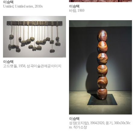
이승택
이승택
Untitled, Untitled series, 2010s
바람, 1969
이승택
고드랫돌, 1958, 성곡미술관제공이미지
이승택
성장(오지탑), 1964/2020, 옹기, 360x50x50c
m. 작가소장