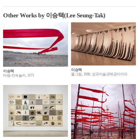
Other Works by 이승택(Lee Seung-Tak)
이승택
이승택
물그림, 1986, 성곡미술관제공이미지
바람-민속놀이, 1971