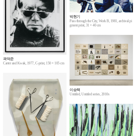
박현기
Pass through the City, Work B, 1981, archival pi
gment print, 31 × 40 cm
곽덕준
Carter and Kwak, 1977, C-print, 150 × 105 cm
이승택
Untitled, Untitled series, 2010s