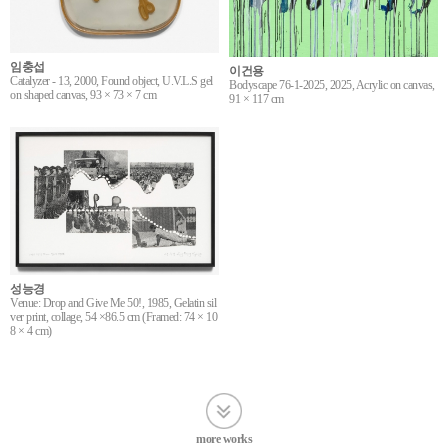
임충섭
이건용
Catalyzer - 13, 2000, Found object, U.V.L.S gel
Bodyscape 76-1-2025, 2025, Acrylic on canvas,
on shaped canvas, 93 × 73 × 7 cm
91 × 117 cm
성능경
Venue: Drop and Give Me 50!, 1985, Gelatin sil
ver print, collage, 54 ×86.5 cm (Framed: 74 × 10
8 × 4 cm)
more works