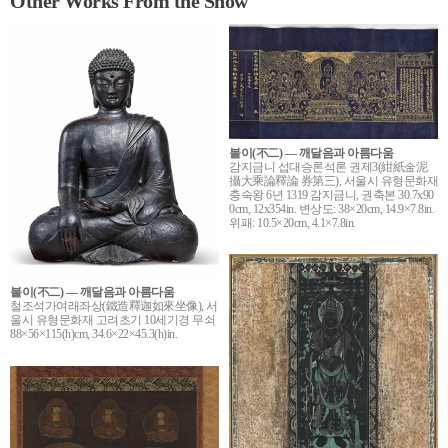
Other Works From the Show
불이(不二) ― 깨달음과 아름다움
감지금니 섭대승론석론 권제3(紺紙金泥
攝大乘論釋論 券第三), 서울시 유형문화재
충숙왕 6년 1319 감지금니, 권축본 30.7x90
0cm, 12x354in. 변상도: 38×20cm, 14.9×7.8in.
위패: 10.5×20cm, 4.1×7.8in.
불이(不二) ― 깨달음과 아름다움
철조석가여래좌상(鐵造釋迦如來坐像), 서
울시 유형문화재 고려초기 10세기경 무쇠
88×56×115(h)cm, 34.6×22×45.3(h)in.