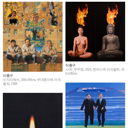
이종구
사유_무무명, 2026, 캔버스에 아크릴릭, 18
0x180cm
이종구
오지리에서, 200x180cm, 부대종이에 아크
릴릭, 1988