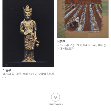
이종구
국토-고추모종, 1990, 164×66.2cm, 부대종
이에 아크릴릭
이종구
백제의 꽃, 2026, 캔버스에 아크릴릭, 55x25
cm
more works