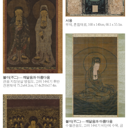
서용
무제, 혼합재료, 168 x 140cm, 66.1 x 55.1in.
불이(不二) ― 깨달음과 아름다움
관음 지장보살 병립도, 고려 14세기 후반
견본채색 75.2x44.2cm, 17.4x29.6x17.4in.
불이(不二) ― 깨달음과 아름다움
수월관음도, 고려 14세기 비단에 수묵, 금