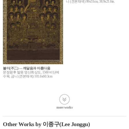
니 (견본채색) 99x55cm, 38.9x21.6in.
불이(不二) ― 깨달음과 아름다움
문정왕후 발원 영산회상도, 1560 비단에
수묵, 금니 (견본채색) 101.6x60.3cm
more works
Other Works by 이종구(Lee Jonggu)