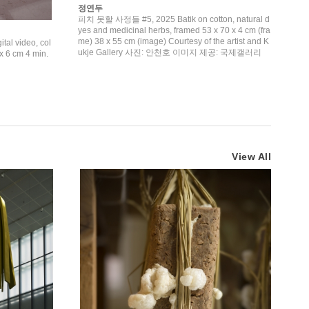
정연두
피치 못할 사정들 #5, 2025 Batik on cotton, natural d
yes and medicinal herbs, framed 53 x 70 x 4 cm (fra
me) 38 x 55 cm (image) Courtesy of the artist and K
l video, col
ukje Gallery 사진: 안천호 이미지 제공: 국제갤러리
x 6 cm 4 min.
View All