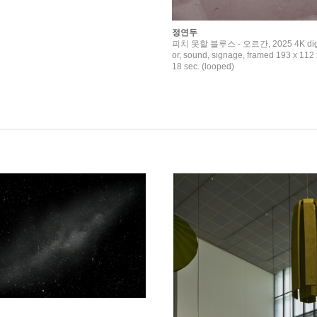
정연두
피치 못할 블루스 - 오르간, 2025 4K digita
or, sound, signage, framed 193 x 112 
18 sec. (looped)