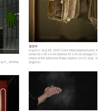
정연두
바실러스 초상 #5, 2025 Color inkjet pigment print, fr
amed 62 x 50 x 4 cm (frame) 45 x 33 cm (image) Co
urtesy of the artist and Kukje Gallery 이미지 제공: 국
소농지_ photog
제갤러리