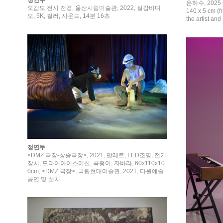
정연두
은하수, 2025 Co
오감도 전시 전경, 울산시립미술관, 2022, 실감비디
140 x 5 cm (f
오, 5K, 컬러, 사운드, 14분 16초
the artist 
정연두
<DMZ 극장-상승극장>, 2021, 팔레트, LED조명, 전기
장치, 드라이아이스머신, 곡괭이, 자바라, 60x110x10
0cm, <DMZ 극장>, 국립현대미술관, 2021, 다원예술
공연 및 설치