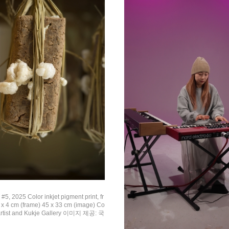
2025 Color inkjet pigment print, fr
x 4 cm (frame) 45 x 33 cm (image) Co
e artist and Kukje Gallery 이미지 제공: 국