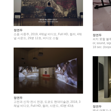
정연두
소음 사중주, 2019, 4채널 비디오, Full HD, 컬러, 4채
정연두
널 사운드, 29분 12초, 비디오 스틸
피치 못할 블루스 -
or, sound, si
18 sec. (loop
정연두
고전과 신작-전시 전경, 도쿄도 현대미술관, 2018, 3
채널 비디오, Full HD, 컬러, 사운드, 43분 43초
정연두
백년 여행기-프롤로