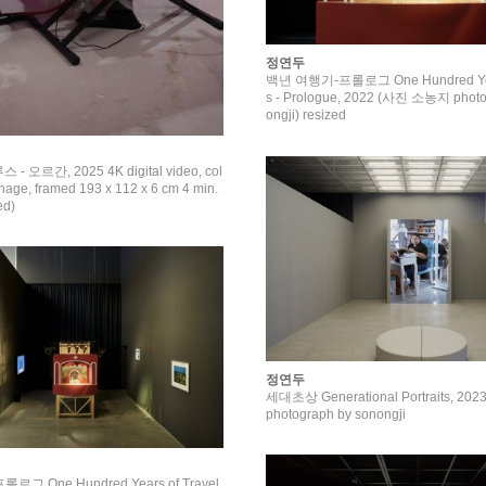
정연두
백년 여행기-프롤로그 One Hundred Year
s - Prologue, 2022 (사진 소농지 photo
ongji) resized
 오르간, 2025 4K digital video, col
gnage, framed 193 x 112 x 6 cm 4 min.
ed)
정연두
세대초상 Generational Portraits, 2
photograph by sonongji
그 One Hundred Years of Travel