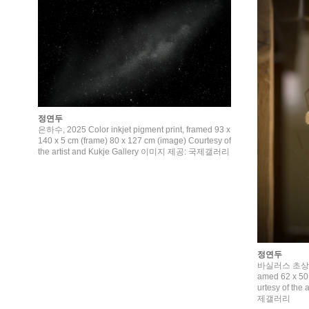
정연두
은하수, 2025 Color inkjet pigment print, framed 93 x
140 x 5 cm (frame) 80 x 127 cm (image) Courtesy of
the artist and Kukje Gallery 이미지 제공: 국제갤러리
정연두
바실러스 초상 #5, 
amed 62 x 50 
urtesy of th
제갤러리