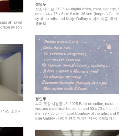
정연두
창조자의 손, 2025 4K digital video, color, signage, fr
amed 44 x 75 x 6 cm 8 min. 36 sec. (looped) Courte
sy of the artist and Kukje Gallery 이미지 제공: 국제
s of Travel
갤러리
graph by son
정연두
피치 못할 사정들 #5, 2025 Batik on cotton, natural d
yes and medicinal herbs, framed 53 x 70 x 4 cm (fra
023 (사진 소농지
me) 38 x 55 cm (image) Courtesy of the artist and K
ukje Gallery 사진: 안천호 이미지 제공: 국제갤러리