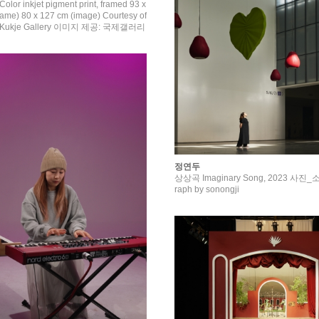
lor inkjet pigment print, framed 93 x
rame) 80 x 127 cm (image) Courtesy of
and Kukje Gallery 이미지 제공: 국제갤러리
정연두
상상곡 Imaginary Song, 2023 사진_
raph by sonongji