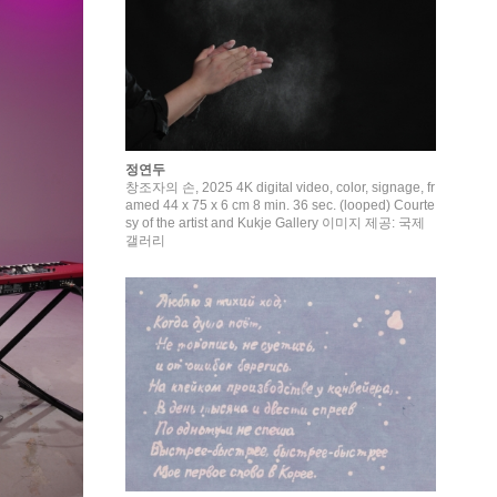
정연두
창조자의 손, 2025 4K digital video, color, signage, fr
amed 44 x 75 x 6 cm 8 min. 36 sec. (looped) Courte
sy of the artist and Kukje Gallery 이미지 제공: 국제
갤러리