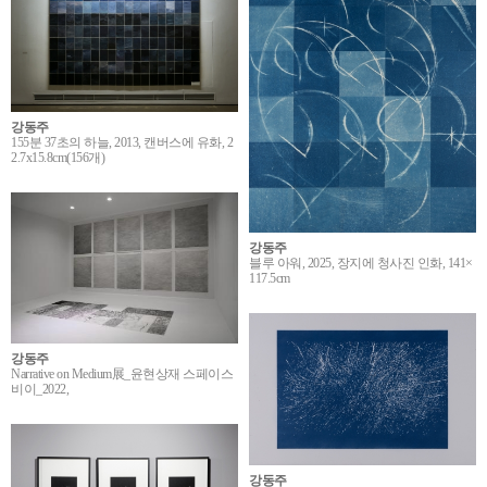
강동주
155분 37초의 하늘, 2013, 캔버스에 유화, 2
2.7x15.8cm(156개)
강동주
블루 아워, 2025, 장지에 청사진 인화, 141×
117.5cm
강동주
Narrative on Medium展_윤현상재 스페이스
비이_2022,
강동주