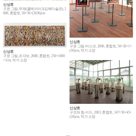
신상호
구운 그림-무제(클레이아크김해미술관), 2
006, 혼합토, 50×50×(5036)cm
신상호
구운 그림-마스크, 2006, 혼합토, 50×50×1×
(16)cm, 작가 소장
신상호
구운 그림-조각보, 2008, 혼합토, 250×1600
×1cm, 작가 소장
신상호
구조와 힘-이드, 2003, 혼합토, 147×50×45×
(24)cm, 작가 소장