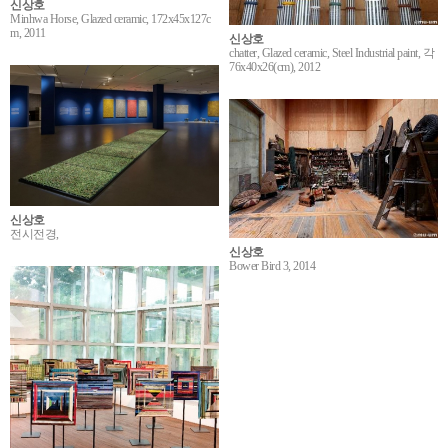
신상호
Minhwa Horse, Glazed ceramic, 172x45x127c
m, 2011
신상호
chatter, Glazed ceramic, Steel Industrial paint, 각
76x40x26(cm), 2012
신상호
전시전경,
신상호
Bower Bird 3, 2014