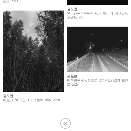
린트, 2023
권도연
SF3_john william dunne, 가변크기_피그먼트
프린트_2020
권도연
반짝반짝 #07, 전호교, 고라니, 잉크젯 프린
트, 2023
권도연
비숲_1, 2021, 잉크젯 프린트, 160x120cm