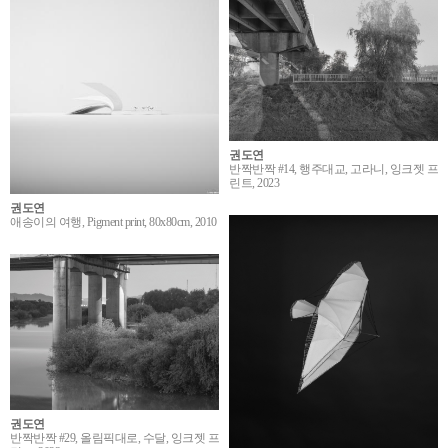
권도연
반짝반짝 #14, 행주대교, 고라니, 잉크젯 프
린트, 2023
권도연
애송이의 여행, Pigment print, 80x80cm, 2010
권도연
반짝반짝 #29, 올림픽대로, 수달, 잉크젯 프