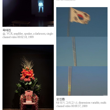
육태진
숨, VCR, amplifier, speaker, a darkroom, single-
channel video 00:02:18, 1999
오인환
태극기 그리고 나, dimensions variable, multi-
channel video 00:09:37, 2009