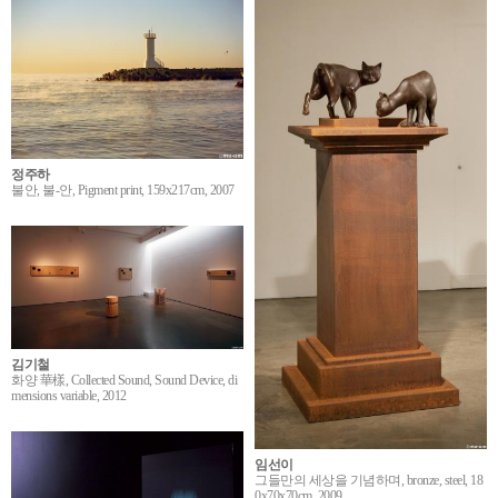
정주하
불안, 불-안, Pigment print, 159x217cm, 2007
김기철
화양 華樣, Collected Sound, Sound Device, di
mensions variable, 2012
임선이
그들만의 세상을 기념하며, bronze, steel, 18
0x70x70cm, 2009