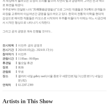
저 세상에서 들려오는 요정의 소리를 들으며 자연의 빛과 공명하며 그어진 선과 색으
로 화면을 채운다.
우주로부터 전달된 나의 “共鳴筆線공명필선”으로 그어진 작품들은 5대륙의 관객들과
파장을 교류하며 이십여년간 공명을 일으켜오고 있다. 한국의 전통적 미학을 현대적
감성으로 해석한 작품들은 카오스로 시작되어 우주를 떠돌다가 이제는 어느 시공간에
서 시적인 형상으로 나타나기 시작한다.
그리고 공의 공명은 계속 진행될 것이다...
전시제목
이민주: 공의 공명 II
전시기간
2024.01.05(금) - 2024.01.17(수)
참여작가
이민주
관람시간
11:00am - 06:00pm
휴관일
월요일 휴관
장르
회화
관람료
무료
장소
갤러리 내일 gallery naeil (서울 종로구 새문안로3길 3 (신문로1가, 내일신
문) B2)
연락처
02-2287-2399
Artists in This Show