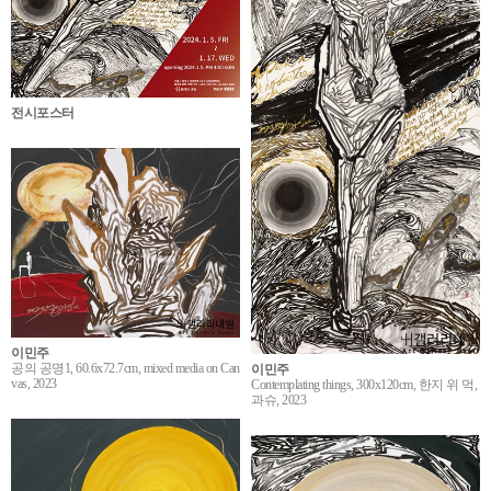
전시포스터
이민주
공의 공명1, 60.6x72.7cm, mixed media on Can
이민주
vas, 2023
Contemplating things, 300x120cm, 한지 위 먹,
과슈, 2023