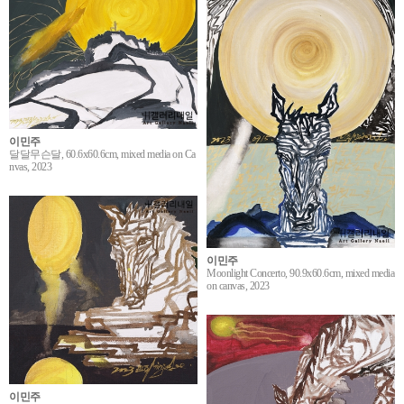
이민주
달달무슨달, 60.6x60.6cm, mixed media on Ca
nvas, 2023
이민주
Moonlight Concerto, 90.9x60.6cm, mixed media
on canvas, 2023
이민주