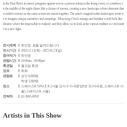
in the Han River at sunset, penguins appear next to a person asleep in the living room, or a rainbow i
n the middle of the night shines like a cluster of moons, creating a new landscape where elements that
wouldn't coexist on the same screen are mixed together. The artist's magical realist landscapes invite u
s to imagine unique narratives and meanings. Minyoung Choi's strange and familiar world feels like
dreams where the impossible is realized, and they allow us to look at the various realities we encounte
r in a new light.
전시제목
최민영: 꿈을 빌려드립니다
전시기간
2024.12.12(목) - 2025.02.23(일)
참여작가
최민영
관람시간
10:00am - 06:00pm
휴관일
월요일 휴관
장르
회화
관람료
성인 8,000원
학생 5,000원
장소
스페이스K SPACE K (서울 강서구 마곡중앙8로 32 (마곡동, 스페이스K 서
울) 스페이스K 서울)
연락처
02-3665-8918
Artists in This Show