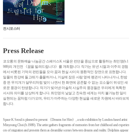
전시포스터
Press Release
코오롱의 문화예술 나눔공간 스페이스K 서울은 런던을 중심으로 활동하는 최민영(b.1
989)의 개인전 《꿈을 빌려드립니다》를 개최합니다. 작가는 유년 시절과 이주의 경험
에서 비롯된 기억의 편린들을 모아 꿈과 현실 사이의 몽환적인 장면으로 표현합니다.
일몰의 한강에 돌고래가 출몰하거나, 거실에 잠든 사람 옆에 펭귄이 나타나거나, 한밤
중 뜬 무지개가 달무리처럼 빛이 나면서 한 화면에 공존할 수 없는 요소들이 뒤섞인 새
로운 풍경이 탄생합니다. 작가가 빚어낸 마술적 사실주의 풍경들은 우리에게 독특한
서사와 의미를 상상하게 합니다. 최민영의 낯설고 친숙한 세계는 마치 불가능한 일이
실현되는 꿈처럼 다가오며, 우리가 마주하는 다양한 현실을 새로운 차원에서 바라보게
합니다.
Space K Seoul is pleased to present 《Dreams for Hire》, a solo exhibition by London-based artist
Minyoung Choi (b.1989). The artist gathers fragments of memories from her childhood and experien
ces of migration and presents them as dreamlike scenes between dreams and reality. Dolphins appear