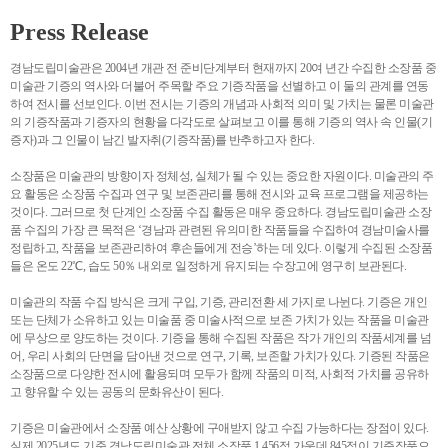
Press Release
경남도립미술관은 2004년 개관 전 준비단계부터 현재까지 20여 년간 수집한 소장품 중
미술관 기증의 역사와 더불어 주목할 주요 기증작품을 선별하고 이 둘의 관계를 연동
하여 전시를 선보인다. 이번 전시는 기증의 개념과 사회적 의미 및 가치는 물론 미술관
의 기증작품과 기증자의 현황을 다각도로 살펴보고 이를 통해 기증의 역사 속 인물(기
증자)과 그 인물이 남긴 발자취(기증작품)를 반추하고자 한다.
소장품은 미술관의 방향이자 정체성, 실체가 될 수 있는 중요한 자원이다. 미술관의 주
요 활동은 소장품 수집과 연구 및 보존관리를 통해 전시와 교육 프로그램을 제공하는
것이다. 그러므로 첫 단계인 소장품 수집 활동은 매우 중요하다. 경남도립미술관 소장
품 수집의 가장 큰 목적은 ‘경남과 관련된 유의미한 작품들을 수집하여 경남미술사를
정립하고, 작품을 보존관리하여 후손들에게 전승’하는 데 있다. 이렇게 수집된 소장품
들은 온도 22℃, 습도 50％ 내외로 일정하게 유지되는 수장고에 영구히 보관된다.
미술관의 작품 수집 방식은 크게 구입, 기증, 관리전환 세 가지로 나뉜다. 기증은 개인
또는 단체가 소유하고 있는 미술품 중 미술사적으로 보존 가치가 있는 작품을 미술관
에 무상으로 양도하는 것이다. 기증을 통해 수집된 작품은 작가 개인의 작품세계를 넘
어, 우리 사회의 단면을 담아낸 것으로 연구, 기록, 보존할 가치가 있다. 기증된 작품은
소장품으로 다양한 전시에 활용되며 모두가 함께 작품의 미적, 사회적 가치를 공유하
고 향유할 수 있는 공동의 문화유산이 된다.
기증은 미술관에서 소장품 예산 상황에 구애받지 않고 수집 가능하다는 장점이 있다.
실제 2025년도 기준 경남도립미술관 전체 소장품 1,456점 가운데 845점이 기증작품으