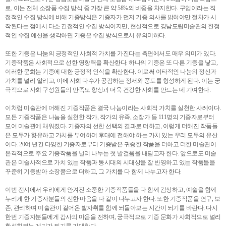
로, 이는 전체 소장품 수집 방식 중 가장 큰 약 58%의 비중을 차지한다. 구입이라는 직
접적인 수집 방식에 비해 기증방식은 기증자가 먼저 기증 의사를 밝혀야만 절차가 시
작된다는 점에서 다소 간접적인 수집 방식이지만, 현실적으로 경남도립미술관의 한정
적인 수집 예산을 생각하면 기증은 수집 방식으로서 유의미하다.
또한 기증은 나눔의 긍정적인 사회적 가치를 가진다는 측면에서도 매우 의미가 있다.
기증작품은 사회적으로 선한 영향력을 확산한다. 하나의 기증은 또 다른 기증을 낳고,
이러한 문화는 기증에 대한 긍정적 인식을 확산한다. 이로써 이타적인 나눔의 정신과
가치를 널리 알리고, 이에 사회 다수가 공감하는 정서와 풍토를 형성하게 된다. 이는 궁
극적으로 사회 구성원들의 만족도 향상과 더욱 건강한 사회를 만드는 데 기여한다.
이처럼 미술관에 더해진 기증작품은 결국 나눔이라는 사회적 가치를 실천한 사례이다.
모든 기증작품은 나눔을 실천한 작가, 작가의 유족, 소장가 등 111명의 기증자로부터
모여 미술관에 채워졌다. 기증자의 선한 선택의 결과로 더하고, 이렇게 더해진 작품들
은 모두가 향유하고 가치를 부여하며 후대에 전해야 하는 가치 있는 우리 모두의 유산
이다. 20여 년간 다양한 기증자로부터 기증받은 귀중한 작품을 더하고 더한 미술관이
본격적으로 주요 기증작품을 널리 나누는 첫 발걸음을 내딛고자 한다. 앞으로도 미술
관은 미술사적으로 가치 있는 작품과 동시대의 시대상을 잘 반영하고 있는 작품들을
꾸준히 기증받아 소장품으로 더하고, 그 가치를 다 함께 나누고자 한다.
이번 전시에서 우리에게 안겨진 소중한 기증작품들을 다 함께 감상하고, 예술을 함께
누리게 한 기증자분들의 선한 마음을 다 같이 나누고자 한다. 또한 기증작품을 연구, 보
존, 관리하며 미술관이 걸어온 발자취를 함께 되돌아보는 시간이 되기를 바란다. 다시
한번 기증자분들에게 감사의 마음을 전하며, 궁극적으로 기증 문화가 사회적으로 널리