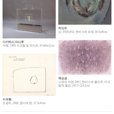
하인두
상, 1950년대, 캔버스에 유채, 38.5x46cm
다카하시 마사루
여행, 1999, 아크릴 및 라이트, 67x66x12cm
백순공
사유의 저편, 2011, 캔버스에 콜라주, 아크
릴릭 물감, 145.5×224.2cm
이우환
조용히, 2006, 종이에 펜, 32.5x41cm