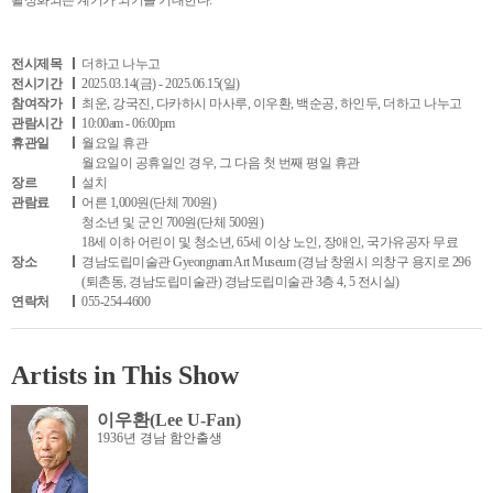
활성화되는 계기가 되기를 기대한다.
전시제목
더하고 나누고
전시기간
2025.03.14(금) - 2025.06.15(일)
참여작가
최운, 강국진, 다카하시 마사루, 이우환, 백순공, 하인두, 더하고 나누고
관람시간
10:00am - 06:00pm
휴관일
월요일 휴관
월요일이 공휴일인 경우, 그 다음 첫 번째 평일 휴관
장르
설치
관람료
어른 1,000원(단체 700원)
청소년 및 군인 700원(단체 500원)
18세 이하 어린이 및 청소년, 65세 이상 노인, 장애인, 국가유공자 무료
장소
경남도립미술관 Gyeongnam Art Museum (경남 창원시 의창구 용지로 296
(퇴촌동, 경남도립미술관) 경남도립미술관 3층 4, 5 전시실)
연락처
055-254-4600
Artists in This Show
이우환(Lee U-Fan)
1936년 경남 함안출생