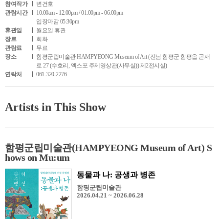
참여작가
변건호
관람시간
10:00am - 12:00pm / 01:00pm - 06:00pm
입장마감 05:30pm
휴관일
월요일 휴관
장르
회화
관람료
무료
장소
함평군립미술관 HAMPYEONG Museum of Art (전남 함평군 함평읍 곤재
로 27 (수호리, 엑스포 주제영상관(사무실)) 제2전시실)
연락처
061-320-2276
Artists in This Show
함평군립미술관(HAMPYEONG Museum of Art) S
hows on Mu:um
동물과 나: 공생과 병존
함평군립미술관
2026.04.21 ~ 2026.06.28