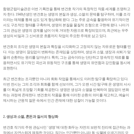
함평군립미술관은 이번 기획전을 통해 변건호 작가의 독창적인 작품 세계를 조명하고
자 한다. 1948년생인 변건호는 생명의 본질과 생성, 소멸의 문제를 탐구하며, 이를 조각
이라는 매체를 통해 심도 있게 형상화해 왔다. 그는 주로 금속을 활용하여 유기적이면
서도 구조적인 형태를 구축하며, 생명의 본질을 물질적 조형으로 구현해 왔다. 나아가
그의 관심은 생명의 경계를 넘어 더욱 거대한 차원으로 확장되었으며, 최근에는 우주
생성의 비밀과 그 신비로운 흐름까지 작업의 주요한 주제로 삼고 있다.
변건호의 조각은 생명의 본질과 특징을 시각화하고 고정되지 않는 자유로운 형태를 띤
다. 이는 생명이 끊임없이 변화하는 존재임을 상징하며, 생성과 소멸, 생장과 쇠퇴가 맞
물려 순환하는 원리를 담아낸다. 특히, 그는 금속이라는 단단하고 영속적인 재료를 활
용하면서도 유기적인 곡선과 유동적인 구조를 통해 생명의 유연함과 강인함을 동시에
표현한다.
최근 변건호는 조각뿐만 아니라 회화 작업을 통해서도 이러한 탐구를 확장하고 있다.
이번 전시는 그의 조각과 회화를 함께 선보이며, 그가 오랜 시간 탐구해 온 생명의 서사
를 더 폭넓게 조망할 기회를 제공한다. 생명은 생성과 소멸을 반복하며 끊임없이 변화
하는 과정에 존재한다. 변건호의 작품을 통해 이러한 순환의 의미를 재고하고, 예술이
제시하는 근원적 질문 속에서 인간 존재에 대한 성찰이 가능할 것이다.
2. 생성과 소멸, 혼돈과 질서의 형상화
변건호 작가의 주된 관심사인 ‘생명’에 대한 화두는 자연의 보편적 진리에 접근하는 과
정에서 자연스럽게 체득한 것이다. 작가는 인간뿐만 아니라 동·식물에 이르기까지 모