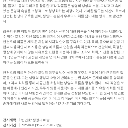
단한 금속을 사용하면서도 유기적이고 흐름이 느껴지는 형태를 구축했다. 링거병, 불
꽃, 물고기 등의 모티프를 활용한 조각 작품들은 생명의 생성과 소멸, 그리고 그 속에
있는 운명적 속성을 조형적으로 형상화하는 과정이었다. 이러한 탐구는 시간이 흐르며
단순한 형상의 구축을 넘어, 생명의 본질과 우주의 이치를 담아내는 방식으로 발전했
다.
최근의 평면 작업은 조각의 연장선에서 생명에 대한 탐구를 더욱 확장하는 시도라 할
수 있다. 조각이 지닌 물질성과 공간성이 사진과 회화라는 매체를 통해 재해석되면서,
변건호의 작품은 새로운 차원의 시각적 언어를 구축하고 있다. 특히, 올오버 페인팅 기
법과 다층적인 재료 사용은 생명의 흐름과 순환을 더욱 직관적으로 전달하며, 특정한
형상에 얽매이지 않는 자유로운 표현을 가능하게 한다. 조각과 회화, 사진을 결합한 그
의 작업은 하나의 고정된 개념을 넘어, 다양한 매체 속에서 생명의 본질을 새롭게 조명
하려는 실험적 태도를 보여준다.
변건호의 작품은 단순한 조형적 탐구를 넘어, 생명과 우주의 본질에 대한 근원적인 질
문을 던진다. 그는 생명의 생성과 소멸이 반복되는 순환 속에서 존재의 의미를 탐색하
며, 조각과 회화를 통해 시공간을 초월하는 생명의 흐름을 형상화한다. 그의 작업은 보
는 이들에게 인간과 자연, 우주가 맞물려 움직이는 거대한 질서를 사유할 기회를 제공
하며, 생명이 지닌 유한성과 영속성에 대한 깊은 성찰을 유도한다. 이번 전시가 변건호
의 예술적 탐구를 공유하는 장이 되어, 그의 작품이 제시하는 철학적 물음 속에서 우리
존재에 대한 새로운 인식을 발견하는 계기가 되기를 기대한다.
전시제목
변건호: 생명과 예술
전시기간
2025.04.08(화) - 2025.05.25(일)