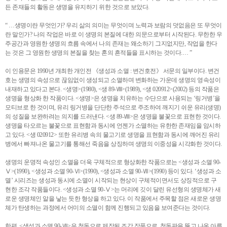
든 존재들의 활동은 생명을 유지하기 위한 것으로 보았다.
“ …생명이란 무엇인가? 우리 삶의 의미는 무엇이며 노력과 보람의 덧없음은 또 무엇이
란 말인가? 나의 작업은 바로 이 생명의 본질에 대한 의문으로부터 시작된다. 무한한 우
주공간과 영원한 생명의 흐름 속에서 나의 존재는 왜소하기 그지없지만, 작업을 한다
는 것은 그 영원한 생명의 본질을 찾는 혼의 흔적들을 표시하는 것이다.… ”
이 인용문은 1990년 개최한 개인전 《생성과 소멸 : 변건호전》 서문의 일부이다. 변건
호는 생명의 속성으로 끊임없이 생성되고 소멸하며 변화하는 가운데 생명의 영속성이
내재하고 있다고 본다. <생명>(1980), <생 89-Ⅷ>(1989), <생 020912>(2002) 등의 작품은
생명을 형상화 한 작품이다. <생명>은 생명을 치유하는 수단으로 사용되는 ‘링거병’을
모티브로 한 것이며, 유리 링거병을 단단한 주석으로 주조하여 깨지기 쉬운 유리(생명)
의 성질을 보완하려는 의지를 드러낸다. <생 89-Ⅷ>은 생명을 불꽃으로 표현한 것이다.
생명을 타오르는 불꽃으로 표현함과 동시에 언젠가 소멸하는 유한한 존재임을 암시하
고 있다. <생 020912> 또한 유리병 속의 물고기로 생명을 표현함과 동시에 깨어진 유리
병에서 빠져나온 물고기를 통해선 죽음을 상징하며 생명의 이중성을 시각화한 것이다.
생명의 운명적 속성인 소멸을 더욱 구체적으로 형상화한 작품으로는 <생성과 소멸 90-
Ⅴ>(1990), <생성과 소멸 90-Ⅵ>(1990), <생성과 소멸 90-Ⅶ>(1990) 등이 있다. ‘생성과 소
멸’ 시리즈는 생성과 동시에 소멸이 시작되는 현상이 구체적이면서도 상징적으로 구
현한 조각 작품들이다. <생성과 소멸 90-Ⅴ>는 머리에 깃이 달린 유선형의 생명체가 새
로운 생명체인 알을 낳는 듯한 형상을 하고 있다. 이 작품에서 주목할 점은 새로운 생명
체가 탄생하는 과정에서 어미의 소멸이 함께 진행되고 있음을 보여준다는 것이다.
한편, <생성과 소멸 90-Ⅶ>은 청동으로 제작된 조각 작품으로, 청동판을 뚫고 나온 아름