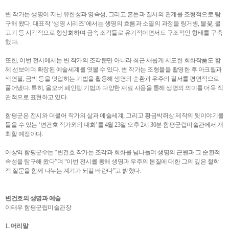
변 작가는 생명이 지닌 유한성과 영속성, 그리고 혼돈과 질서의 관계를 조형적으로 탐
구해 왔다. 대표작 ‘생명 시리즈’에서는 생명의 흐름과 소멸의 과정을 링거병, 불꽃, 물
고기 등 시각적으로 형상화하며 금속 조각들로 유기적이면서도 구조적인 형태를 구축
했다.
또한, 이번 전시에서는 변 작가의 조각뿐만 아니라 최근 새롭게 시도한 회화작품도 함
께 선보이며 확장된 예술세계를 엿볼 수 있다. 변 작가는 조형물을 촬영한 후 아크릴과
색연필, 금박 등을 덧입히는 기법을 활용해 생명의 순환과 우주의 질서를 평면적으로
풀어냈다. 특히, 올오버 페인팅 기법과 다양한 재료 사용을 통해 생명의 의미를 더욱 직
관적으로 표현하고 있다.
함평군은 전시와 더불어 작가의 삶과 예술세계, 그리고 황금박쥐상 제작의 뒷이야기를
들을 수 있는 ‘변건호 작가와의 대화’를 4월 23일 오후 2시 30분 함평군립미술관에서 개
최할 예정이다.
이상익 함평군수는 “변건호 작가는 조각과 회화를 넘나들며 생명의 근원과 그 순환적
속성을 탐구해 왔다”며 “이번 전시를 통해 생명과 우주의 본질에 대한 그의 깊은 철학
적 질문을 함께 나누는 계기가 되길 바란다”고 밝혔다.
변건호의 생명과 예술
이태우 함평군립미술관장
1. 머리말