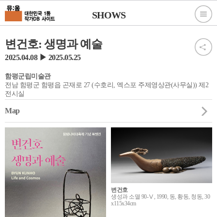
SHOWS
변건호: 생명과 예술
2025.04.08 ▶ 2025.05.25
함평군립미술관
전남 함평군 함평읍 곤재로 27 (수호리, 엑스포 주제영상관(사무실)) 제2
전시실
Map
변건호
생성과 소멸 90-Ⅴ, 1990, 동, 황동, 청동, 30
x115x34cm