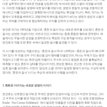
다운 실루엣의 병이 새로운 탄생을 상징한다면, 녹아내린 병은 소멸의 과정을 보여준
다. 이러한 작품들은 생명에 대한 탐구를 바탕으로, 생명의 본질적 성격을 조형적으로
제시하고 이를 직접적이고 명확한 메시지로 전달하는 특징을 지닌다. 특히, 작가는 작
품에서 모호함을 배제하고, 관람자에게 해석을 위임하기보다는 생명의 생성과 소멸이
라는 주제를 구체적으로 형상화하려는 의지를 강하게 드러내고 있다.
변건호 작가는 1995년을 기점으로 ‘혼돈과 질서’라는 새로운 화두를 선보였다. 혼돈과
질서는 상반된 개념이지만, 자연과 인간 사회에서는 종종 혼합된 형태로 존재한다. 예
술에서도 무질서한 감정을 표현하면서도 특정한 구성 원칙을 따르는 경우가 있으며,
변건호의 작품 또한 혼돈 속에서 일정한 질서를 발견할 수 있다.
이 시기를 대표하는 작품으로는 <혼돈과 질서 95-Ⅳ>(1995)과 <혼돈과 질서 95-Ⅷ>(199
5)이 있다. 두 작품 모두 구리 동선을 감아 형태를 만들었으며, 하나는 두께가 있는 평면
작업이고 다른 하나는 육면 입체 작품이다. 무수히 꼬이고 용접된 동선은 불확실하고
예측할 수 없는 혼돈의 상태를 연상시키지만, 완성된 형태는 견고한 구조와 규칙성을
갖춘 질서를 보여준다. 이전의 ‘생성과 소멸’ 연작이 일정한 형태가 보이는 구상적 세계
였다면, ‘혼돈과 질서’시기는 추상적 세계로의 이행을 보여준다.
3. 회화로 이어지는 새로운 생명의 이야기
변건호는 오랫동안 탐구해 온 주제인 생명의 탄생과 비밀, 인간과 자연의 연속성, 그리
고 우주의 신비를 평면 작업으로 새롭게 선보인다. 2022년 전시 《신 생명 조형전(Byun
Kunho · Neo Cosmos Exhibition)》에서 발표한 작품들은 사진을 활용한 회화 작업으로,