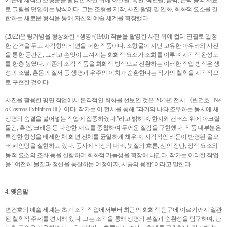
기존에 제작한 조형물을 촬영한 사진 위에 아크릴, 흑연, 색연필, 금박, 은박 등의 재료
로 그림을 덧입히는 방식이다. 그는 조형물 제작, 사진 촬영 및 인화, 회화적 요소를 결
합하는 새로운 형식을 통해 자신의 예술 세계를 확장했다.
(2022)은 링거병을 형상화한 <생명>(1980) 작품을 촬영한 사진 위에 컬러 연필로 일정
한 간격을 두고 사각형의 색면을 더한 작품이다. 조형물이 지닌 고유한 아우라와 사진
을 통한 공간감, 그리고 손맛이 느껴지는 회화적 요소가 조화를 이루며 시각적 완성도
를 한층 높였다. 기존의 조각 작품을 회화적 방식으로 전환하는 이러한 작업 방식은 생
성과 소멸, 혼돈과 질서 등 생명과 우주의 이치가 순환한다는 작가의 철학을 시각적으
로 구현한 것이다.
사진을 활용한 평면 작업에서 본격적인 회화를 선보인 것은 2023년 전시 《변건호 · Ne
o Cosmos Exhibition Ⅲ》이다. 작가는 이 전시를 통해 “과거의 나와 조우하는 동시에 새
생명의 숨결을 불어넣는 작업에 집중하였다.”라고 밝히며, 한지와 캔버스 위에 아크릴
물감, 흑연, 크래용 등 다양한 재료를 중첩하여 두꺼운 질감을 구현했다. 작품 대부분은
특정한 형상을 배제한 채 화면 전체를 균일하게 채우며, 시각적인 리듬이 반영된 올오
버 페인팅을 실현하고 있다. 동시에 색상의 대비, 붓질의 흐름, 선의 장단, 정적 요소와
동적 요소의 조화 등을 실험하며 회화적 가능성을 확장해 나간다. 작가는 이러한 작업
을 “여전히 물질과 정신을 통찰하는 여정이자, 시공의 융합”이라고 말한다.
4. 맺음말
변건호의 예술 세계는 초기 조각 작업에서부터 최근의 회화적 탐구에 이르기까지 일관
된 철학적 주제를 견지해 왔다. 그는 조각을 통해 생명의 본질과 순환성을 탐구하며, 단