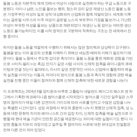
돌봄 노동은 자본주의 체제 안에서 여성이 사랑으로 실천해야 하는 무급 노동으로 구
분된다. 아이나 남편, 노인을 돌보는 행위, 청소와 요리 같은 재생산 노동인 돌봄 노동
은 가정주부인 여성의 일로 성적 대상화되어 산업화와 함께 개발되었다. 세계화 이후
이는 글로벌 사우스의 이주 여성이 글로벌 노스의 부르주아 가정을 돌보거나, 가난한
여성이 부유한 여성을 돌보는 상품으로 재편되었다. 재생산 노동 없이는 어떠한 생산
노동도 불가능하지만, 이를 사적 영역으로 구분하여 착취하는 구조는 전 세계에서 진
행 중이다.
하지만 돌봄 노동을 적절하게 수행하기 위해서는 많은 창의력과 상상력이 요구된다.
돌봄을 받는 이의 필요와 선호를 이해하기 위해선 세심한 배려와 이해가 필요하기 때
문이다. 돌봄 노동에서 주요한 감각은 촉각이다. 돌봄 노동을 통한 체화된 경험을 기반
으로 ≪터치-필리≫는 촉감, 만지기 같은 사람 사이의 신체적 접촉을 페미니즘적 큐레
이팅과 연결 짓는다. 필라테스, 마사지 같은 전문적인 서비스 산업에서 활동하며 예술
적 실천을 이어가는 이들과, 저마다의 방식으로 돌봄 노동과 촉각적 경험에 관한 예술
실천을 진행 중인 이들이 참여자와 함께 신체적 접촉에 대한 새로운 경험을 나눈다.
이 프로젝트는 2024년 8월 양지윤과 바루흐 고틀립이 네덜란드 헤이그의 웨스트 덴 하
그에서 기획한 에코페미니즘 썸머스쿨로 시작되었다. 썸머스쿨 기간인 일주일은 스무
명의 참여자가 매일 다른 강연자의 가이드에 따라 서로를 만지고 수많은 감정을 나누
는 특별한 시간이었다. 성장 과정에서 부모와 충분히 나누지 못했던 신체적 접촉, 성 노
동에 대한 문화적 차이와 페미니스트 간의 입장 차이, 신체적 접촉을 예술 실천으로 수
행할 때 현대 예술 기관이 안전한 공간을 제공한다는 의미에 대한 실험이기도 했다. 다
양한 충돌과 치유의 과정이었고 일주일 후 참여자의 서로에 대한 유대감과 친밀함은
전혀 다른 것이 되어 있었다.