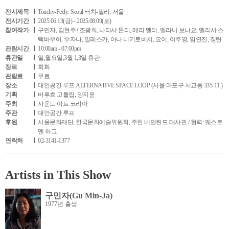
전시제목
Touchy-Feely: Seoul 터치-필리: 서울
전시기간
2025.06.13(금) - 2025.08.09(토)
참여작가
구민자, 김현주+조광희, 나타샤 톤티, 메리 멜러, 멜라니 보나요, 멜리사 스
텍바우어, 수자나, 밀레스카, 아나 니키토비치, 요이, 이주영, 임연진, 징탄
관람시간
10:00am - 07:00pm
휴관일
일,월요일,3월 1,3일 휴관
장르
회화
관람료
무료
장소
대안공간 루프 ALTERNATIVE SPACE LOOP (서울 마포구 서교동 335-11 )
기획
바루흐 고틀립, 양지윤
주최
사운드 아트 코리아
주관
대안공간 루프
후원
서울문화재단, 한국문화예술위원회, 주한 네덜란드 대사관 / 협력: 웨스트
덴 하그
연락처
02-3141-1377
Artists in This Show
구민자(Gu Min-Ja)
1977년 출생