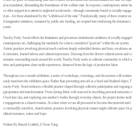
al accumulation, dismantling the foundations of the welfare state. In response, contemporary artists ha
ve often stepped in to attend to neglected social needs—through community-based or socially engage
d art—for those abandoned by the “withdrawal of the state.” Paradoxically, many of these creative an
d imaginative initiatives, sustained by public arts funding, are coopted into reinforcing the dominant s
ystem.
Touchy-Feely: Seoul reflects the limitations and precarious institutional conditions of socially engaged
contemporary art, challenging the standards for what is considered “good art” within the art system.
Artistic practices involving physical touch confront deeply embedded desires and fears, revulsions an
d curiosities, learned taboos and cultural repressions. Drawing from the diverse cultural norms and co
nstraints surrounding touch around the world, Touchy-Feely seeks to cultivate community in which a
rtists and participants share tactile experiences, distanced from the logic of productive labor.
Throughout a two-month exhibition, a series of workshops, screenings, and discussions will continu
ously transform the exhibition space. Rather than presenting artwork as a fixed and finalized object, T
ouchy-Feely: Seoul embraces a flexible practice shaped through collective participation and ongoing a
ppropriation and transformation. From dyeing fabric with seaweed to inscribing personal memories o
f food into clay, and exploring one another’s bodies through everyday objects, the project invites tactil
e engagement as a shared creation. At a time when we are all pressured to become disconnected and t
o commodify ourselves, shared artistic practices involving physical contact might cultivate space for p
olitical resistance, solace and hope.
Written By Baruch Gottlieb, Ji Yoon Yang