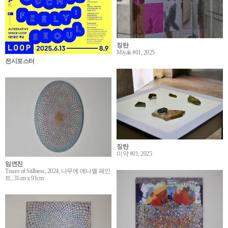
징탄
Miyak #01, 2025
전시포스터
징탄
미약 #01, 2025
임연진
Traces of Stillness, 2024, 나무에 에나멜 페인
트, 31cm x 91cm