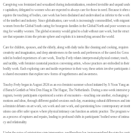
Caregiving was feminized and sexualized during industrialization, rendered invisible and unpaid unde
r capitalism, delegated to women who are expected to always care for those in need. Because it often r
equires the touching of bodies, care work has been disdained and undervalued as inferior to the work
of the intellect and industry. Since globalisation, care work is increasingly commodified, with migrant
women from the Global South caring for bourgeois families in the Global North and poor women ca
ring for wealthy women. The global economy would grind to a halt without care work, but the struct
ure that separates it into the private sphere and exploits it is intensifying around the world.
Care for children, spouses, and the elderly, along with daily tasks like cleaning and cooking, requires
creativity and imagination, and deep attentiveness to the needs and preferences of the cared-for. Grou
nded in bodied experiences of care work, Touchy-Feely relates interpersonal physical contact, touch,
and tactility, with feminist curatorial practices convening artists, whose practices are embodied in their
bodily work. Each exploring care and tactile experience in their way, these artists involve participants i
n shared encounters that explore new forms of togetherness and awareness.
Touchy-Feely began in August 2024 as an eco-feminist summer school initiated by Ji Yoon Yang an
d Baruch Gottlieb at West Den Haag in The Hague, The Netherlands. During a one-week intensive p
rogram, twenty participants experienced a series of encounters—touching one another, exchanging e
motions and ideas, through different guided sessions each day, examining cultural differences and intr
a-feminist debates on art work, sex work and care work, and questioning how contemporary art instit
utions can offer safer spaces where physical intimacy can function as artistic practice. The program w
as a process of ruptures and repairs, leading to profound shifts in participants’ bodied sense of intima
cy and relationality.
Under the guise of minimizing state intervention, neoliberalism has instrumentalized the state for capit