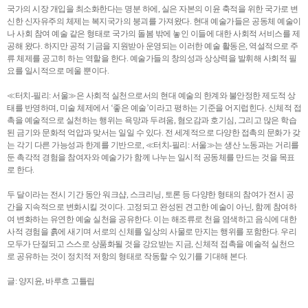
국가의 시장 개입을 최소화한다는 명분 하에, 실은 자본의 이윤 축적을 위한 국가로 변
신한 신자유주의 체제는 복지국가의 붕괴를 가져왔다. 현대 예술가들은 공동체 예술이
나 사회 참여 예술 같은 형태로 국가의 돌봄 밖에 놓인 이들에 대한 사회적 서비스를 제
공해 왔다. 하지만 공적 기금을 지원받아 운영되는 이러한 예술 활동은, 역설적으로 주
류 체제를 공고히 하는 역할을 한다. 예술가들의 창의성과 상상력을 발휘해 사회적 필
요를 일시적으로 메울 뿐이다.
≪터치-필리: 서울≫은 사회적 실천으로서의 현대 예술의 한계와 불안정한 제도적 상
태를 반영하며, 미술 체제에서 ‘좋은 예술’이라고 평하는 기준을 어지럽힌다. 신체적 접
촉을 예술적으로 실천하는 행위는 욕망과 두려움, 혐오감과 호기심, 그리고 많은 학습
된 금기와 문화적 억압과 맞서는 일일 수 있다. 전 세계적으로 다양한 접촉의 문화가 갖
는 각기 다른 가능성과 한계를 기반으로, ≪터치-필리: 서울≫는 생산 노동과는 거리를
둔 촉각적 경험을 참여자와 예술가가 함께 나누는 일시적 공동체를 만드는 것을 목표
로 한다.
두 달이라는 전시 기간 동안 워크샵, 스크리닝, 토론 등 다양한 형태의 참여가 전시 공
간을 지속적으로 변화시킬 것이다. 고정되고 완성된 견고한 예술이 아닌, 함께 참여하
여 변화하는 유연한 예술 실천을 공유한다. 이는 해조류로 천을 염색하고 음식에 대한
사적 경험을 흙에 새기며 서로의 신체를 일상의 사물로 만지는 행위를 포함한다. 우리
모두가 단절되고 스스로 상품화될 것을 강요받는 지금, 신체적 접촉을 예술적 실천으
로 공유하는 것이 정치적 저항의 형태로 작동할 수 있기를 기대해 본다.
글: 양지윤, 바루흐 고틀립