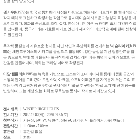
징을 함께 담고 있다.​
권기수
(b.1972)는 한국 전통회화의 사상을 바탕으로 하는 내러티브와 이를 현대적인 감
각과 매체로 표현하고 확장하는 작업으로 동시대미술의 새로운 가능성과 독창성을 내
보이고 있다. 회화를 중심으로 조각, 설치, 영상 애니메이션 등 현대미술의 다양한 장르
를 넘나들며, ‘동구리’라는 기호를 매개로 인간과 세계와의 이상적 관계에 관해 성찰하
고 질문한다.
촉각적 물질성과 자유로운 형태를 지닌 색면적 추상회화를 전개하는
닉 슐라이커
(b.19
88)는 세인트루이스와 시카고를 중심으로 활동하며, 강한 물성을 지닌 형광안료를 얇
은 층으로 반복해 쌓아 올린다. 불규칙하게 겹쳐진 레이어는 화면에 깊이와 모호한 공
간감을 만들어내며, 회화는 프레임 너머로 확장된다.​
아담 핸들러
(b.1986)는 뉴욕을 기반으로, 고스트와 소녀 이미지를 통해 따뜻한 공감과
소통의 언어를 그려왔다. 오일스틱, 아크릴, 스프레이페인트를 자유롭게 쓰는 그의 표
현은 아이의 그림처럼 순수하고 원시적인 미술을 추구하는 ‘아르 브뤼’에 관한 탐구를
반영하며, 그는 개성 있는 회화로 주목받는 동시대 작가로 자리잡고 있다.
전시제목
WINTER HIGHLIGHTS
전시기간
2025.12.02(화) - 2026.01.31(토)
참여작가
서용선, 신미경, 유현경, 전원근, 권기수, 닉 슐라이커, 아담 핸들러
관람시간
11:00am - 7:00pm
휴관일
휴관일 없음
장르
회화