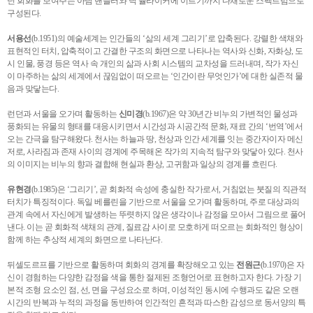
닌 회화를 보여주는 아담 핸들러와 닉 슐라이커에 이르기까지 다채로운 스펙트럼으로
구성된다.
서용선
(b.1951)의 예술세계는 인간들의 ‘삶의 세계 그리기’로 압축된다. 강렬한 색채와
표현적인 터치, 압축적이고 간결한 구조의 화면으로 나타나는 역사와 신화, 자화상, 도
시 인물, 풍경 등은 역사 속 개인의 삶과 사회 시스템의 교차성을 드러내며, 작가 자신
이 마주하는 삶의 세계에서 끊임없이 떠오르는 ‘인간이란 무엇인가’에 대한 실존적 물
음과 맞닿는다.​
런던과 서울을 오가며 활동하는
신미경
(b.1967)은 약 30년간 비누의 가변적인 물성과
풍화되는 유물의 형태를 대응시키면서 시간성과 시공간적 문화, 재료 간의 ‘번역’에서
오는 간극을 탐구해왔다. 천사는 하늘과 땅, 천상과 인간 세계를 잇는 중간자이자 메신
저로, 사라짐과 존재 사이의 경계에 주목해온 작가의 지속적 탐구와 맞닿아 있다. 천사
의 이미지는 비누의 향과 결합해 현실과 환상, 고귀함과 일상의 경계를 흐린다.​
유현경
(b.1985)은 ‘그리기’, 곧 회화적 속성에 충실한 작가로서, 거침없는 붓질의 직관적
터치가 특징적이다. 독일 베를린을 기반으로 서울을 오가며 활동하며, 주로 대상과의
관계 속에서 자신에게 발생하는 뚜렷하지 않은 생각이나 감정을 모아서 그림으로 풀어
낸다. 이는 곧 회화적 색채의 관계, 질료감 사이로 모호하게 떠오르는 회화적인 형상이
함께 하는 추상적 세계의 화면으로 나타난다.​​​
뒤셀도르프를 기반으로 활동하며 회화의 경계를 확장해오고 있는
전원근
(b.1970)은 자
신이 경험하는 다양한 감정을 색을 통한 절제된 조형언어로 표현하고자 한다. 가장 기
본적 조형 요소인 점, 선, 면을 구성요소로 하며, 이성적인 동시에 수행과도 같은 오랜
시간의 반복과 누적의 과정을 동반하여 인간적인 흔적과 따스한 감성으로 동서양의 특