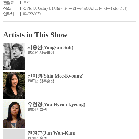
관람료
무료
장소
갤러리 JJ Gallery JJ (서울 강남구 압구정로30길 63 (신사동) 갤러리JJ)
연락처
02-322-3979
Artists in This Show
서용선(Yongsun Suh)
1951년 서울출생
신미경(Shin Mee-Kyoung)
1967년 청주출생
유현경(You Hyeon-kyeong)
1985년 출생
전원근(Jun Won-Kun)
1970년 출생