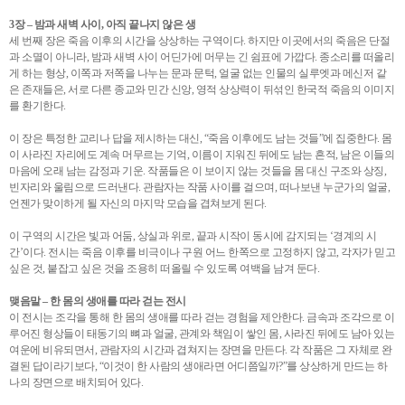
3장 – 밤과 새벽 사이, 아직 끝나지 않은 생
세 번째 장은 죽음 이후의 시간을 상상하는 구역이다. 하지만 이곳에서의 죽음은 단절
과 소멸이 아니라, 밤과 새벽 사이 어딘가에 머무는 긴 쉼표에 가깝다. 종소리를 떠올리
게 하는 형상, 이쪽과 저쪽을 나누는 문과 문턱, 얼굴 없는 인물의 실루엣과 메신저 같
은 존재들은, 서로 다른 종교와 민간 신앙, 영적 상상력이 뒤섞인 한국적 죽음의 이미지
를 환기한다.
이 장은 특정한 교리나 답을 제시하는 대신, “죽음 이후에도 남는 것들”에 집중한다. 몸
이 사라진 자리에도 계속 머무르는 기억, 이름이 지워진 뒤에도 남는 흔적, 남은 이들의
마음에 오래 남는 감정과 기운. 작품들은 이 보이지 않는 것들을 몸 대신 구조와 상징,
빈자리와 울림으로 드러낸다. 관람자는 작품 사이를 걸으며, 떠나보낸 누군가의 얼굴,
언젠가 맞이하게 될 자신의 마지막 모습을 겹쳐보게 된다.
이 구역의 시간은 빛과 어둠, 상실과 위로, 끝과 시작이 동시에 감지되는 ‘경계의 시
간’이다. 전시는 죽음 이후를 비극이나 구원 어느 한쪽으로 고정하지 않고, 각자가 믿고
싶은 것, 붙잡고 싶은 것을 조용히 떠올릴 수 있도록 여백을 남겨 둔다.
맺음말 – 한 몸의 생애를 따라 걷는 전시
이 전시는 조각을 통해 한 몸의 생애를 따라 걷는 경험을 제안한다. 금속과 조각으로 이
루어진 형상들이 태동기의 뼈과 얼굴, 관계와 책임이 쌓인 몸, 사라진 뒤에도 남아 있는
여운에 비유되면서, 관람자의 시간과 겹쳐지는 장면을 만든다. 각 작품은 그 자체로 완
결된 답이라기보다, “이것이 한 사람의 생애라면 어디쯤일까?”를 상상하게 만드는 하
나의 장면으로 배치되어 있다.