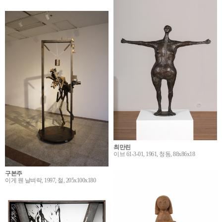
최만린
이브 61-3-01, 1961, 청동, 88x86x18
구본주
이게 웬 날벼락, 1997, 철, 205x100x180