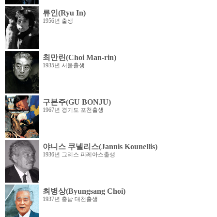
류인(Ryu In)
1956년 출생
최만린(Choi Man-rin)
1935년 서울출생
구본주(GU BONJU)
1967년 경기도 포천출생
야니스 쿠넬리스(Jannis Kounellis)
1936년 그리스 피레아스출생
최병상(Byungsang Choi)
1937년 충남 대천출생