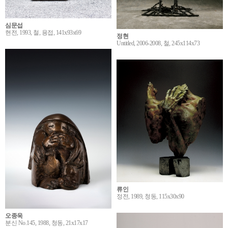
심문섭
현전, 1993, 철, 용접, 141x93x69
정현
Untitled, 2006-2008, 철, 245x114x73
류인
정전, 1989, 청동, 115x30x90
오종욱
분신 No.145, 1988, 청동, 21x17x17