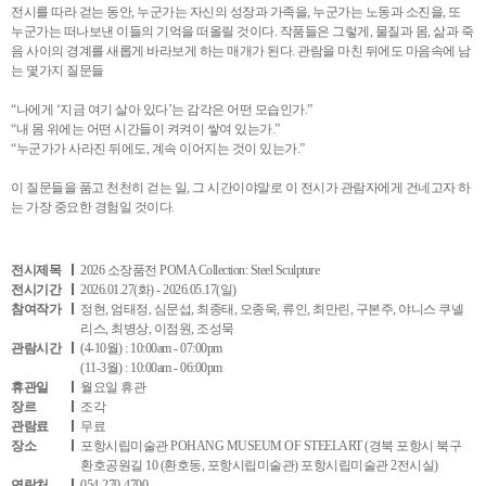
전시를 따라 걷는 동안, 누군가는 자신의 성장과 가족을, 누군가는 노동과 소진을, 또
누군가는 떠나보낸 이들의 기억을 떠올릴 것이다. 작품들은 그렇게, 물질과 몸, 삶과 죽
음 사이의 경계를 새롭게 바라보게 하는 매개가 된다. 관람을 마친 뒤에도 마음속에 남
는 몇가지 질문들
“나에게 ‘지금 여기 살아 있다’는 감각은 어떤 모습인가.”
“내 몸 위에는 어떤 시간들이 켜켜이 쌓여 있는가.”
“누군가가 사라진 뒤에도, 계속 이어지는 것이 있는가.”
이 질문들을 품고 천천히 걷는 일, 그 시간이야말로 이 전시가 관람자에게 건네고자 하
는 가장 중요한 경험일 것이다.
전시제목
2026 소장품전 POMA Collection: Steel Sculpture
전시기간
2026.01.27(화) - 2026.05.17(일)
참여작가
정현, 엄태정, 심문섭, 최종태, 오종욱, 류인, 최만린, 구본주, 야니스 쿠넬
리스, 최병상, 이점원, 조성묵
관람시간
(4-10월) : 10:00am - 07:00pm
(11-3월) : 10:00am - 06:00pm
휴관일
월요일 휴관
장르
조각
관람료
무료
장소
포항시립미술관 POHANG MUSEUM OF STEELART (경북 포항시 북구
환호공원길 10 (환호동, 포항시립미술관) 포항시립미술관 2전시실)
연락처
054-270-4700