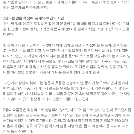
는 작품들 앞에서, 어느 순간 물질이 더 이상 사물이 아니라 ‘누군가’처럼 보이기 시작
하는 그 경계를 마주하게 된다.
2장 – 한 인물의 생애, 관계와 책임의 시간
두 번째 장에 이르면 조각들은 훨씬 더 분명한 ‘몸’의 비례와 자세를 드러낸다. 이 구역
은 한 인물의 생애 전체, 그 가운데 몸 위에 쌓여 온 관계와 책임, 기쁨과 상처의 시간을
다룬다.
한 몸이 지나온 시간이 이 구역에서 차례 없이 포개진다. 처음에는 두 팔에 안겨 잠들
고, 부모의 손을 잡고 걷고, 누군가가 건네는 말을 따라 외우며 세상을 배워 간다. 그러
다 어느 순간, 더 이상 아이가 아니라는 말을 들으며 스스로를 책임져야 하는 자리에 밀
려 나와, 낯선 자리에서 서툰 몸으로 버티는 날들이 이어진다. 일이 자꾸만 어긋나고,
마음먹은 대로 되지 않는 시간을 통과한 뒤에야, 또 다른 사람과 함께 살 집을 꾸리고,
나를 바라보던 눈빛을 이제는 내가 다른 존재를 향해 건네게 된다.
그 안에서 잠깐씩 찾아오는 평온과 웃음은 분명하지만, 동시에 누구보다 먼저 일어나
야 하고, 가장 나중까지 버티게 만드는 무게도 함께 커져 간다. 기쁨과 불안, 기대와 두
려움이 뒤섞인 채, 내려놓을 수 없는 책임 때문에 계속해서 앞으로 걸어 나가는 한 사람
의 시간이, 이곳의 형상들 속에서 조용히 되풀이되고 있다.
2장의 작품들은 직접적으로 설명하지 않으면서도, “사람으로 산다”는 일이 무엇인지를
조용히 묻는다. 관람자는 부모의 품에서 시작된 작은 몸이 배우고 일하고 사랑하며, 누
군가를 책임지는 어깨로 자라나는 과정, 그 속에서 축적된 피로와 기쁨을 자연스럽게
떠올리게 된다. 결국 이 구역은 각자의 삶을 지탱해 온 ‘몸’이라는 매개를 다시 바라보
게 만드는 장면이다.