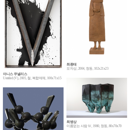
최종태
모자상, 2004, 청동, 102x21x23
야니스 쿠넬리스
Untitled (V), 2005, 철, 복합매체, 100x71x15
최병상
이름없는 사람 Ⅳ, 1980, 청동, 80x70x70