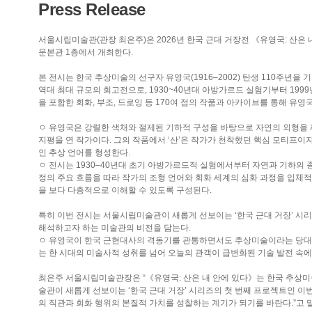
Press Release
서울시립미술관(관장 최은주)은 2026년 한국 근대 거장전 《유영국: 산은 내
문본관 1층에서 개최한다.
본 전시는 한국 추상미술의 선구자 유영국(1916–2002) 탄생 110주
역대 최대 규모의 회고전으로, 1930~40년대 아방가르드 실험기부터 19
을 포함한 회화, 부조, 드로잉 등 170여 점의 작품과 아카이브를 통해 유
ㅇ 유영국은 강렬한 색채와 절제된 기하적 구성을 바탕으로 자연의 외형을 
지평을 연 작가이다. 그의 작품에서 ‘산’은 작가가 천착했던 핵심 모티프이
인 추상 언어를 형성한다.
ㅇ 전시는 1930–40년대 초기 아방가르드적 실험에서부터 자연과 기하의 
정의 주요 흐름을 따라 작가의 조형 언어와 회화 세계의 심화 과정을 입체적
을 보다 다층적으로 이해할 수 있도록 구성된다.
특히 이번 전시는 서울시립미술관이 새롭게 선보이는 ‘한국 근대 거장’ 시리
해석하고자 하는 미술관의 비전을 담는다.
ㅇ 유영국이 한국 근현대사의 격동기를 관통하면서도 추상미술이라는 당대의
는 한 시대의 미술사적 성취를 넘어 오늘의 관객이 급변화된 기술 발전 속에
최은주 서울시립미술관장은 “《유영국: 산은 내 안에 있다》는 한국 추상미
술관이 새롭게 선보이는 ‘한국 근대 거장’ 시리즈의 첫 번째 프로젝트인 이
의 직관과 회화 행위의 본질적 가치를 성찰하는 계기가 되기를 바란다.”고 