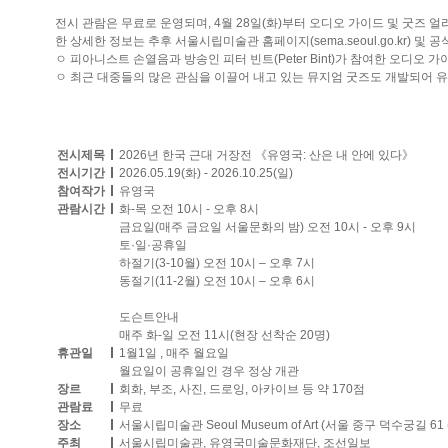
전시 관람은 무료로 운영되며, 4월 28일(화)부터 오디오 가이드 및 굿즈 
한 상세한 정보는 추후 서울시립미술관 홈페이지(sema.seoul.go.kr) 및
ㅇ 피아니스트 손열음과 방송인 피터 빈트(Peter Bint)가 참여한 오디오 
ㅇ 최근 대중들의 많은 관심을 이끌어 내고 있는 뮤지엄 굿즈도 개발되어 유
전시제목
2026년 한국 근대 거장전 《유영국: 산은 내 안에 있다》
전시기간
2026.05.19(화) - 2026.10.25(일)
참여작가
유영국
관람시간
화-목 오전 10시 - 오후 8시
금요일(매주 금요일 서울문화의 밤) 오전 10시 - 오후 9시
토·일·공휴일
하절기(3-10월) 오전 10시 – 오후 7시
동절기(11-2월) 오전 10시 – 오후 6시
도슨트안내
매주 화-일 오전 11시(현장 선착순 20명)
휴관일
1월1일 , 매주 월요일
월요일이 공휴일인 경우 정상 개관
장르
회화, 부조, 사진, 드로잉, 아카이브 등 약 170점
관람료
무료
장소
서울시립미술관 Seoul Museum of Art (서울 중구 덕수궁길
주최
서울시립미술관, 유영국미술문화재단, 조선일보