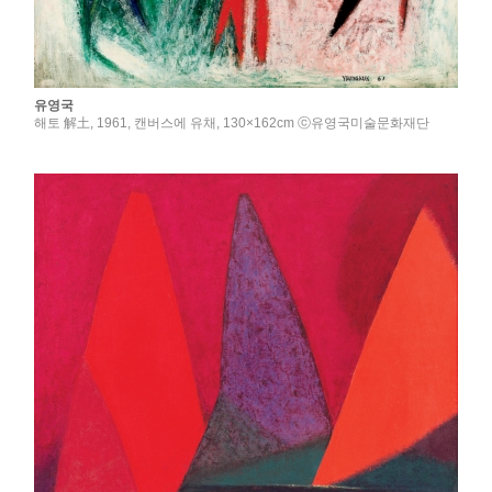
유영국
해토 解土, 1961, 캔버스에 유채, 130×162cm ⓒ유영국미술문화재단