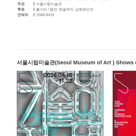
주관
서울시립미술관
후원
불가리 / 협찬: 한솔제지, 삼화페인트
연락처
1588-8416
서울시립미술관(Seoul Museum of Art ) Shows 