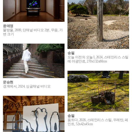
윤애영
물방울, 2009, 단채널 비디오 2분, 무음, 가
변 크기
송필
오늘 이전의 오늘 I, 2024, 스테인리스 스틸
에 야광안료, 270x132x80cm
문승현
경계에서, 2024, 싱글채널 비디오
송필
움트다, 2026, 스테인리스 스틸, 우레탄, 페
인트, 52x42x45cm