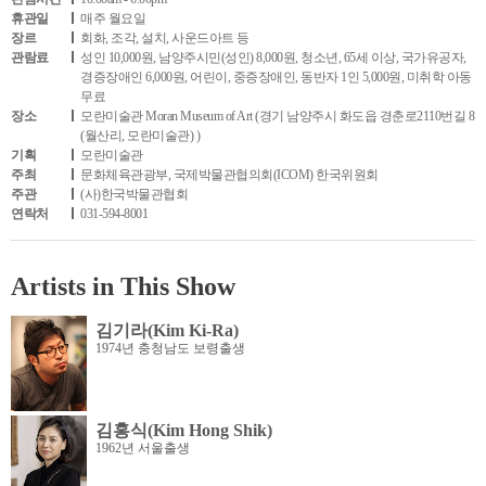
휴관일
매주 월요일
장르
회화, 조각, 설치, 사운드아트 등
관람료
성인 10,000원, 남양주시민(성인) 8,000원, 청소년, 65세 이상, 국가유공자,
경증장애인 6,000원, 어린이, 중증장애인, 동반자 1인 5,000원, 미취학 아동
무료
장소
모란미술관 Moran Museum of Art (경기 남양주시 화도읍 경춘로2110번길 8
(월산리, 모란미술관) )
기획
모란미술관
주최
문화체육관광부, 국제박물관협의회(ICOM) 한국위원회
주관
(사)한국박물관협회
연락처
031-594-8001
Artists in This Show
김기라(Kim Ki-Ra)
1974년 충청남도 보령출생
김홍식(Kim Hong Shik)
1962년 서울출생