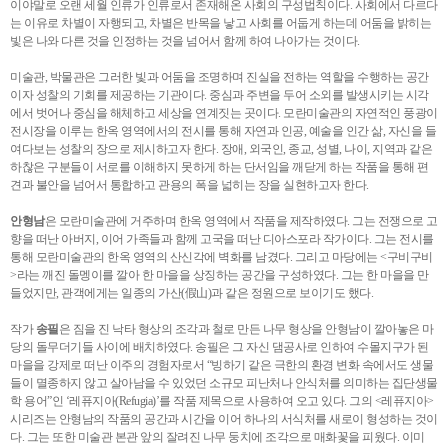
이야말로 오랜 세월 인류가 인류로서 존재해온 사회의 구성법칙이다. 사회에서 다르다
는 이유로 차별이 자행되고, 차별은 반목을 낳고 사회를 어둡게 하는데 어둠을 밝히는
빛은 나와 다른 것을 인정하는 것을 넘어서 함께 하여 나아가는 것이다.
미술관, 박물관은 그러한 빛과 어둠을 조명하며 진실을 전하는 역할을 수행하는 공간
이자 성찰의 기회를 제공하는 기관이다. 중심과 주변을 두어 소외를 발생시키는 시각
에서 벗어나 중심을 해체하고 세상을 연계짓는 곳이다. 모란미술관의 자연적인 풍광이
전시장을 이루는 한옥 영역에서의 전시를 통해 자연과 인공, 예술을 인간 삶, 자신을 들
여다보는 성찰의 장으로 제시하고자 한다. 장애, 외국인, 종교, 성별, 나이, 지역과 같은
하찮은 구분들이 서로를 이해하지 못하게 하는 단서임을 깨닫게 하는 작품을 통해 편
견과 불안을 넘어서 통합하고 관용의 폭을 넓히는 장을 실현하고자 한다.
안형남
은 모란미술관에 거주하며 한옥 영역에서 작품을 제작하였다. 그는 전쟁으로 고
향을 떠난 아버지, 이어 가족들과 함께 고국을 떠난 디아스포라 작가이다. 그는 전시를
통해 모란미술관의 한옥 영역의 산신각에 벽화를 남겼다. 그리고 마당에는 <구비구비
>라는 깨진 돌멩이를 깔아 한 마을을 상징하는 공간을 구성하였다. 그는 한 마을을 만
들었지만, 관객에게는 일종의 가산(假山)과 같은 정원으로 보이기도 했다.
작가
송필
은 짐을 진 낙타 형상의 조각과 철로 만든 나무 형상을 안형남이 깔아놓은 마
당의 돌무더기들 사이에 배치하였다. 송필은 그 자신 댐공사로 인하여 수몰지구가 된
마을을 강제로 떠난 이주의 경험자로서 “빙하기 같은 극한의 환경 변화 속에서도 생물
들이 멸종하지 않고 살아남을 수 있었던 소규모 피난처나 안식처를 의미하는 집단생물
학 용어”인 ‘레퓨지아(Refugia)’를 작품 제목으로 사용하여 오고 있다. 그의 <레퓨지아>
시리즈는 안형남의 작품의 공간과 시간을 이어 하나의 서식처를 새로이 형성하는 것이
다. 그는 또한 미술관 본관 앞의 잘려진 나무 둥치에 조각으로 매화꽃을 피웠다. 이미