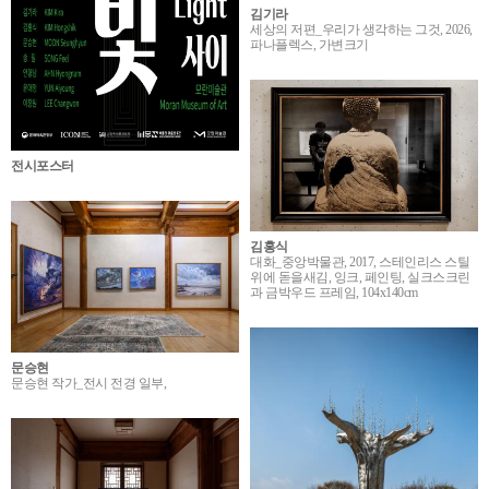
김기라
세상의 저편_우리가 생각하는 그것, 2026,
파나플렉스, 가변크기
전시포스터
김홍식
대화_중앙박물관, 2017, 스테인리스 스틸
위에 돋을새김, 잉크, 페인팅, 실크스크린
과 금박우드 프레임, 104x140cm
문승현
문승현 작가_전시 전경 일부,