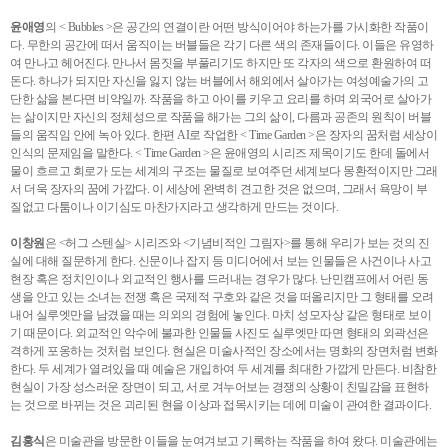
윤애영
의 < Bubbles >은 공간의 연결이란 어떤 방식이어야 하는가를 가시화한 작품이
다. 무한의 공간에 떠서 움직이는 버블들은 각기 다른 색의 존재들이다. 이들은 유영하
여 만나고 헤어진다. 만나서 몸짓을 부풀리기도 하지만 또 각자의 색으로 환원하여 떠
돈다. 하나가 되지만 자신을 잃지 않는 버블에서 해외에서 살아가는 여성예술가의 고
단한 삶을 본다면 비약일까. 작품을 하고 아이를 키우고 요리를 하며 외국어로 살아가
는 삶이지만 자신의 정체성으로 작품을 해가는 그의 삶이, 다름과 공존의 원칙이 버블
들의 움직임 안에 녹아 있다. 한편 AI로 작업한 < Time Garden >은 장자의 꿈처럼 세상이
인식의 문제임을 말한다. < Time Garden >은 윤애영의 시리즈 제목이기도 한데 돌에서
물이 흐르고 회로가 도는 세계의 구조는 물질로 보여주던 세계보다 몽환적이지만 그래
서 더욱 장자의 꿈에 가깝다. 이 세상에 완벽히 견고한 것은 없으며, 그래서 욕망이 부
질없고 다툼이나 이기심도 마찬가지라고 생각하게 만드는 것이다.
이창원
은 <허그 스텐실> 시리즈와 <기념비적인 그림자>를 통해 우리가 보는 것의 진
실에 대해 질문하게 한다. 신문이나 잡지 등 미디어에서 보는 인물들은 사건이나 사고
현장 혹은 정치인이나 외교적인 행사를 드러내는 경우가 많다. 난민캠프에서 어린 동
생을 안고 있는 소녀는 전쟁 혹은 국제적 구호와 같은 것을 떠올리지만 그 형태를 오려
내어 실루엣만을 남겼을 때는 의외의 경험에 놓인다. 마치 성모자상 같은 형태로 보이
기 때문이다. 외교적인 악수에 불과한 인물들 사진도 실루엣만 따면 형태의 외곽선은
격하게 포옹하는 것처럼 보인다. 현실은 미술사적인 장소에서는 명화의 장면처럼 변화
한다. 두 세계가 열려있을 때 예술은 개입하여 두 세계를 최대한 가깝게 만든다. 비참한
현실이 가장 성스러운 장면이 되고, 서로 겨누어보는 경쟁의 상황이 친밀감을 표현하
는 것으로 바뀌는 것은 괴리된 현을 이상과 접목시키는 데에 미술이 관여한 결과이다.
김홍식
은 미술관을 방문한 이들을 눈여겨보고 기록하는 작품을 하여 왔다. 미술관에는