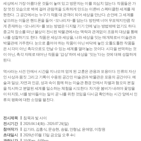
세상에서 가장 아름다운 것들이 놓여 있고 방문자는 이를 의심치 않는다. 작품들은 가
장 멋진 모습으로 벽에 걸려 관람객을 도취하게 만드는 이른바 스펙터클한 세계를 재
현한다. 그 공간에서는 누구가 작품 대 관객이 되어 세상을 만난다. 손안에 그 세계를
넣으려는 이들은 핸드폰을 들어 <모나리자>를 담는다. 방탄벽 너머 우표딱지만큼 작
게 존재하는 <모나리자>를 보는 방법은 디지털 기기 안에 넣는 방법밖에 없기도 하다.
종교적 장소를 떠난 불상이 전시된 박물관에서는 맥락과 관계없이 조용히 대상을 통해
나를 성찰하기도 한다. 작품은 세상과 세상을, 나와 세상을 잇는 매개체로서 미술관과
박물관에 거주한다. 눈으로 훑어야 하는 작품이 아닌 바닥에 놓인 오톨도톨한 작품들
은 시각이 아닌 촉각으로도 만날 수 있는 세계를 열어놓는 것이다. 시각을 번역하는 것
이 아닌, 촉각 자체로 태어난 작품을 ‘감상’하며 세상을 ‘잇는’다는 것에 대해 성찰하게
된다.
역사라는 사건 안에서 시간을 지나오며 얻게 된 교훈은 관용과 포용이다. 인류의 자산
인 사상과 몸짓 그리고 기록이 수용된 공간인 미술관과 박물관은 포용의 공간이다. 예
술과 일상, 자연과 인공, 성과 속이 함께 하는 미술관 환경 안에서 차별과 혐오의 본질
을 직시하고 분열된 세계를 일소하는 체험을 시도한다. 차가운 봄비가 내려야 꽃망울
이 터지듯, 너를 받아들이는 일이 곧 나를 위한 것임을 다시금 확인하는 시간 앞에서 인
류의 평화에 대한 소망을 펼친다.
전시제목
침묵과 빛 사이
전시기간
2026.04.14(화) - 2026.07.26(일)
참여작가
김기라, 김홍식, 문승현, 송필, 안형남, 윤애영, 이창원
초대일시
2026년 05월 15일 금요일 오후 4시
관람시간
10:00am - 6:00pm