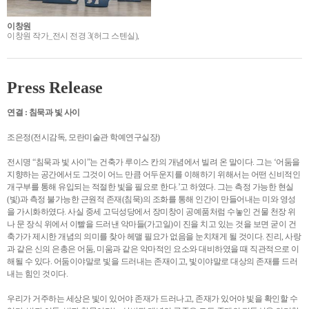
이창원
이창원 작가_전시 전경 3(허그 스텐실),
Press Release
연결 : 침묵과 빛 사이
조은정(전시감독, 모란미술관 학예연구실장)
전시명 “침묵과 빛 사이”는 건축가 루이스 칸의 개념에서 빌려 온 말이다. 그는 ‘어둠을
지향하는 공간에서도 그것이 어느 만큼 어두운지를 이해하기 위해서는 어떤 신비적인
개구부를 통해 유입되는 적절한 빛을 필요로 한다.’고 하였다. 그는 측정 가능한 현실
(빛)과 측정 불가능한 근원적 존재(침묵)의 조화를 통해 인간이 만들어내는 미와 영성
을 가시화하였다. 사실 중세 고딕성당에서 장미창이 공예품처럼 수놓인 건물 천장 위
나 문 장식 위에서 이빨을 드러낸 악마들(가고일)이 진을 치고 있는 것을 보면 굳이 건
축가가 제시한 개념의 의미를 찾아 헤맬 필요가 없음을 눈치채게 될 것이다. 진리, 사랑
과 같은 신의 은총은 어둠, 미움과 같은 악마적인 요소와 대비하였을 때 직관적으로 이
해될 수 있다. 어둠이야말로 빛을 드러내는 존재이고, 빛이야말로 대상의 존재를 드러
내는 힘인 것이다.
우리가 거주하는 세상은 빛이 있어야 존재가 드러나고, 존재가 있어야 빛을 확인할 수