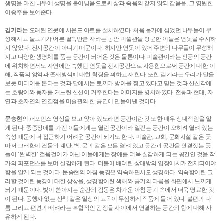
생명을 마친 나무에 생명을 불어넣음으로써 삶과 죽음의 같지 않되 같음을, 그 영원한
이중주를 보여준다.
김기라
는 오래된 연못에 사운드 아트를 설치하였다. 처음 물가에 심었던 나무들이 무
성해지고 물고기가 어른 팔뚝만큼 자라는 동안 미술관을 방문한 이들은 연못을 주시하
지 않았다. 전시공간이 아니기 때문이다. 하지만 연못이 있어 주변의 나무들이 무성해
지고 다양한 생명체를 품는 공간이 되어온 것은 물론이다. 미술관이라는 인공의 공간
에 위치하면서도 자연에만 속했던 연못을 전시공간으로 사용함으로써 공간에 대한 이
해, 작품의 영역과 존재방식에 대한 확장을 꾀하고자 한다. 또한 김기라는 우리가 달을
보듯 미디어를 본다는 것과 달에서는 토끼가 방아를 찧고 있다고 믿는 것과 산신각에
는 호랑이와 동자를 거느린 산신이 거주한다는 이미지를 병치하였다. 전통과 현대, 자
연과 초자연의 연결점을 미술관의 한 공간에 만들어낸 것이다.
문승현
의 퍼포먼스 영상을 보고 앉아 있노라면 공간이란 것 또한 매우 상대적임을 알
게 된다. 중증장애를 가진 이들에게는 열린 공간이라 일컫는 공간이 오히려 열려 있는
속성 때문에 더 접근하기 어려운 공간이 되기도 한다. 미술관, 교회, 문화시설 같은 곳
마저 그러한데 건물의 계단, 벽, 문과 같은 모든 열려 있고 공간과 공간을 연결짓는 곳
들이 ‘완벽한’ 걸음걸이가 아닌 이들에게는 장애를 더욱 실감하게 되는 공간인 것을 작
가의 퍼포먼스를 보며 실감하게 된다. 더불어 배려란 상대방의 입장에서가 전제되어야
함을 알게 되는 것이다. 문승현의 아침 풍경은 익숙하면서도 생경하다. 익숙함이란 그
러할 것이란 풍경에 대한 상상을, 생경함이란 색채와 공기의 다름을 화면에서 느끼게
되기 때문이다. 빛이 쏟아지는 순간의 감동은 차가운 아침 공기 속에서 더욱 명료한 것
이 된다. 동행자 없는 산책 같은 일상의 고독이 무심하게 작품에 들어 있다. 불편과 다
름 그리고 편견과 배려라는 복합적인 감정들 사이에서 연결하는 공간의 힘에 대해 사
유하게 된다.