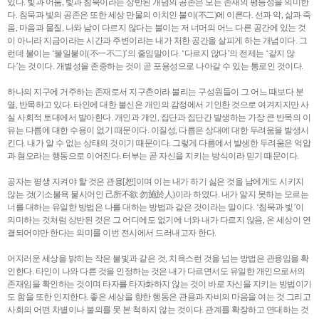
있다. 빛과 어둠, 빛과 침묵이라는 상반된 개념의 공존은 모든 존재의 평등성을 의미한
다. 침묵과 빛의 공존은 또한 세상 만물의 이치인 불이(不二)에 이른다. 선과 악, 삶과 죽
음, 마음과 물질, 나와 남이 다르지 않다는 불이는 저 너머의 어느 다른 공간에 있는 것
이 아니라 지금이라는 시간과 주변이라는 내가 처한 공간을 살피게 하는 개념이다. 그
런데 불이는 ‘불일불이(不一不二)’의 줄임말이다. ‘다르지 않다’의 전제는 ‘같지 않
다’는 것이다. 개별성을 존중하는 것이 곧 포용성으로 나아갈 수 있는 통로인 것이다.
하나의 지구에 거주하는 존재로서 지구촌이라 불리는 구성원들이 그 어느 때보다 분
열, 반목하고 있다. 타인에 대한 불신은 개인의 감정에서 기인한 것으로 여겨지지만 사
실 사회적 토대에서 발아한다. 개인과 개인, 집단과 집단간 발생하는 가장 큰 반목의 이
유는 다름에 대한 수용이 없기 때문이다. 이질성, 다름은 상대에 대한 두려움을 발생시
킨다. 내가 알 수 없는 상태의 것이기 때문이다. 그렇게 다름에서 발생한 두려움은 억압
과 혐오라는 행동으로 이어진다. 터부는 곧 자신을 지키는 방식이라 믿기 때문이다.
공자는 평생 지켜야 할 것은 관용[恕]이며 이는 내가 하기 싫은 것을 남에게도 시키지
않는 것(기소불욕 물시어인 己所不欲 勿施於人)이라 하였다. 내가 알지 못하는 모르는
너를 대하는 유일한 방법은 나를 대하는 방법과 같은 것이라는 말이다. ‘침묵과 빛’이
의미하는 것처럼 상반된 것은 그 어디에도 없기에 너와 내가 다르지 않음, 온 세상이 연
결되어야만 한다는 의미를 이번 전시에서 드러내고자 한다.
어지러운 세상을 밝히는 작은 불빛과 같은 것, 치욕스런 것을 넘는 방법은 관용임을 확
인한다. 타인이 나와 다른 것을 인정하는 것은 내가 다르면서도 유일한 개인으로서의
존재임을 확인하는 것이며 타자를 타자화하지 않는 것이 바로 자신을 지키는 방법이기
도 함을 또한 인지한다. 좋은 세상을 향한 행동은 관용과 자비의 마음을 여는 것 그리고
사회의 어떤 차별이나 불의를 못 본 척하지 않는 것이다. 관계를 확장하고 연대하는 것