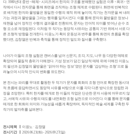
다. 1980년대 중반 <해체> 시리즈에서 한자의 구조를 분해했던 실험은 이후 <회귀> 연
작에서 다시 천자문을 통해 화면을 조직하는 조형 체계로 수렴된다. 화면에 반복적으
로 배치된 한자와 물방울은 동일한 수행의 궤적 위에 놓이며, 작가는 천자문을 써 내려
가는 과정과 물방울을 그리는 행위를 일치시킨다. 이를 통해 문자와 물방울은 정보나
재현을 넘어 정적인 수행의 결과물로 전환되며, 문자는 언어적 의미를 벗어난 순수 조
형 요소로 재정립된다. 이처럼 두 작가는 동양적 사유라는 공통의 기반 위에서 서로 다
른 조형적 방향을 전개한다. 이응노가 획의 운동성과 변주를 통해 화면의 흐름을 확장
했다면, 김창열은 반복과 축적을 통해 정적인 밀도와 질서를 구축했다.
나아가 이들의 조형 실험은 캔버스를 넘어 신문지, 조각, 지도, 나무 등 다양한 매체로
확장되며 물질적 층위가 더해졌다. 기성 정보가 담긴 일상적 매체 위에 더해진 이응노
의 필선과 김창열의 물방울은 ‘읽어야 하는 정보’였던 문자를 ‘감상하는 조형’으로 돌
려놓으며 시각적 인식의 변화를 유도한다.
본 전시는 파리를 무대로 활동한 두 작가가 문자를 회화의 조형 언어로 확장한 동시대
적 흐름에 응답하면서도 동양적 사유를 바탕으로 이를 각각 다른 방식으로 정립한 과
정을 조망한다. 특히 한자를 매개로 한 이들의 작업은 단순한 문자 사용에 머무르지 않
고, 서예적 사유와 수행의 태도를 내면화한 조형 실천으로 이어진다. 이를 통해 문자를
매개로 한 회화의 의미와 가능성을 새롭게 확장하며, 독자적인 예술 세계를 구축한 두
작가의 발자취를 살펴본다.
전시제목
이응노 · 김창열
전시기간
2026.06.23(화) - 2026.09.27(일)