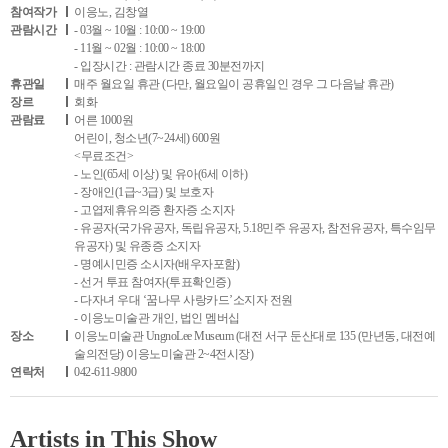
참여작가
이응노, 김창열
관람시간
- 03월 ~ 10월 : 10:00 ~ 19:00
- 11월 ~ 02월 : 10:00 ~ 18:00
- 입장시간 : 관람시간 종료 30분전까지
휴관일
매주 월요일 휴관 (다만, 월요일이 공휴일인 경우 그 다음날 휴관)
장르
회화
관람료
어른 1000원
어린이, 청소년(7~24세) 600원
<무료조건>
- 노인(65세 이상) 및 유아(6세 이하)
- 장애인(1급~3급) 및 보호자
- 고엽제휴유의증 환자증 소지자
- 유공자(국가유공자, 독립유공자, 5.18민주 유공자, 참전유공자, 특수임무
유공자) 및 유종증 소지자
- 명예시민증 소시자(배우자포함)
- 선거 투표 참여자(투표확인증)
- 다자녀 우대 ‘꿈나무 사랑카드’소지자 전원
- 이응노미술관 개인, 법인 멤버십
장소
이응노미술관 UngnoLee Museum (대전 서구 둔산대로 135 (만년동, 대전예
술의전당) 이응노미술관 2~4전시장)
연락처
042-611-9800
Artists in This Show