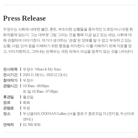
Press Release
우정수는 사회에 내재한 불안, 혼돈, 부조리한 상황들을 풍자적인 드로잉이나 대형 회
화작품에 담는다. 그는 대부분 그림 그리는 것을 통해 지금 살고 있는 세상, 사회에 대
해 관찰하며 이야기한다. 작가가 생각하는 ‘관찰’은 정체를 알 수 없고 부유하고 있는
상황, 사람, 단어 등을 이해하기 위한 행동을 의미한다. 이를 이해하기 위해 자료를 얻
고, 이미지화하고, 그려내는 반복되는 과정 속에서 의심을 멈추지 않는 것을 나타낸다.
전시제목
우정수: Where Is My Voice
전시기간
2020.11.18(수) - 2020.12.23(수)
참여작가
우정수
관람시간
10:30am - 08:00pm
토-일 10:30am - 07:00pm
휴관일
월요일
장르
회화
관람료
무료
장소
두산갤러리 DOOSAN Gallery (서울 종로구 종로33길 15 (연지동, 두산아트
센터) )
연락처
02-708-5050