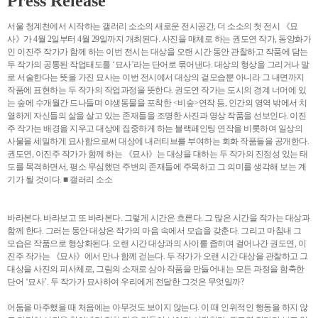
Press Release
서울 청계천에서 시작하는 갤러리 소소의 새로운 전시공간, 더 소소의 첫 전시 《묘
사》가 4월 2일부터 4월 29일까지 개최된다. 사진을 매체로 하는 권도연 작가, 동양화가
인 이진주 작가가 함께 하는 이번 전시는 대상을 오랜 시간 동안 관찰하고 작품에 담는
두 작가의 공통된 작업태도를 ‘묘사’라는 단어로 묶어낸다. 대상의 형상을 그리거나 말
로 서술한다는 뜻을 가진 묘사는 이번 전시에서 대상의 겉모습뿐 아니라 그 내면까지
작품에 표현하는 두 작가의 작업과정을 뜻한다. 권도연 작가는 도시의 경계 너머에 있
는 숲에 수개월간 드나들며 야생동물을 포착한 <비숲>연작 등, 인간의 영역 밖에서 치
열하게 자신들의 삶을 살고 있는 존재들을 조명한 사진과 영상 작품을 선보인다. 이진
주 작가는 배경을 지우고 대상에 집중하게 하는 블랙페인팅 연작을 비롯하여 일상의
사물을 세밀하게 묘사함으로써 대상에 내러티브를 부여하는 회화 작품들을 공개한다.
권도연, 이진주 작가가 함께 하는 《묘사》는 대상을 대하는 두 작가의 진정성 있는 태
도를 목격하면서, 평소 무심했던 주변의 존재들에 주목하고 그 의미를 생각해 보는 계
기가 될 것이다. ■ 갤러리 소소
바라본다. 바라보고 또 바라본다. 그렇게 시간은 흐른다. 그 많은 시간을 작가는 대상과
함께 한다. 그러는 동안 대상은 작가의 마음 속에서 모습을 갖춘다. 그리고 마침내 그
모습은 작품으로 형상화된다. 오랜 시간 대상과의 사이를 좁히며 걸어나간 권도연, 이
진주 작가는 《묘사》에서 만나 함께 걷는다. 두 작가가 오랜 시간 대상을 관찰하고 그
대상을 사진의 피사체로, 그림의 소재로 삼아 작품을 만들어내는 모든 과정을 함축한
단어 ‘묘사’. 두 작가가 묘사하여 우리에게 전달한 그것은 무엇일까?
어둠을 마주했을 때 처음에는 아무것도 보이지 않는다. 이 때 인위적인 행동을 하지 않