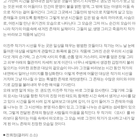
고 가만히 시간을 참아내면 점차 많은 것들이 보이기 시작한다. 권도연 작가가 보고 있
는 것은 바로 이 어둠이다. 인간의 문명이 불을 밝힌 영역, 그 밖에 있는 야생의 어둠 속
으로 작가는 걸어 들어간다. 그리고 그곳에서 그들만의 방식으로 치열하게 살고 있는
존재들과 오래도록 함께한다. 그렇게 보낸 시간들은 깊은 밤 숲 속의 까마귀로, 사슴으
로, 어린시절 만난 유기견의 모습으로 나타난다. 그 모습은 그저 어느 순간의 모습이 아
니라 작가의 마음속에 새겨진 존재의 실체이다. 그들의 삶, 생명 그리고 죽음까지 작가
는 바라보고 작품에 남긴다.
이진주 작가가 시선을 두는 곳은 일상을 채우는 평범한 것들이다. 작가는 어느 날 눈에
들어온 대상을 세밀하게 관찰하고 화폭에 옮긴다. 작품에 그려진 손은 우리의 시선을
다섯 개의 손가락, 그 손가락 사이의 주름, 손톱 옆의 거스러미, 피부를 덮은 잔털 그리
고 피부 아래의 혈관까지 자세히 보게 이끈다. 너무나 세밀해서 생경한 감정까지 불러
일으키는 이러한 표현은 대상의 겉모습이 아니라 그것을 바라보는 시간 동안 작가의
내면에서 일어난 이미지를 형상화한다. 이렇게 주변에 머물던 대상은 작가의 시선을
거치며 그냥 지나칠 수 없는 특별한 존재로 재탄생한다. 그 존재는 수많은 의미와 이야
기로 감정을 불러내며 무수한 해석을 기다린다.
오래 보면 알게 되는 것. 권도연, 이진주 작가는 바로 그것을 묘사한다. 그렇기에 그들
의 묘사는 대상을 향한 작가의 진정 어린 태도와, 함께한 시간 속에서 생겨난 서사를 담
고 있다. 시간을 들여 사려 깊게 살펴보고 대상에 깊이, 더 깊이 들어가 그 존재와 마음
을 나누는 것. 그 시선에는 분명 따스함이 있고, 그것을 나누는 손길에는 섬세함이 있으
며, 그렇게 전달된 존재의 형상은 사람들의 마음을 움직인다. 두 작가의 《묘사》를 바
라보다 움직이는 마음 속에서 떠오르는 그 모습. 바로 그것이 작가가 묘사하고 내가 알
게 된 어느 존재의 진정한 모습일 것이다.
■ 전희정(갤러리 소소)