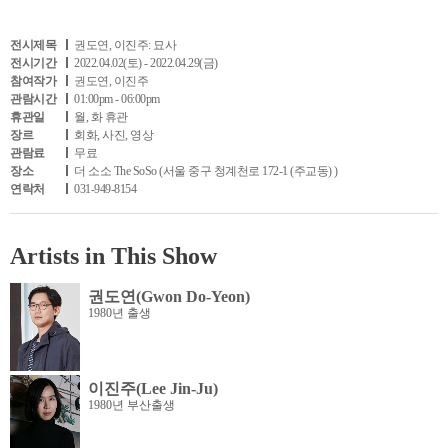
전시제목
권도연, 이진주: 묘사
전시기간
2022.04.02(토) - 2022.04.29(금)
참여작가
권도연, 이진주
관람시간
01:00pm - 06:00pm
휴관일
월, 화 휴관
장르
회화, 사진, 영상
관람료
무료
장소
더 소소 The SoSo (서울 중구 청계천로 172-1 (주교동) )
연락처
031-949-8154
Artists in This Show
권도연(Gwon Do-Yeon)
1980년 출생
이진주(Lee Jin-Ju)
1980년 부산출생