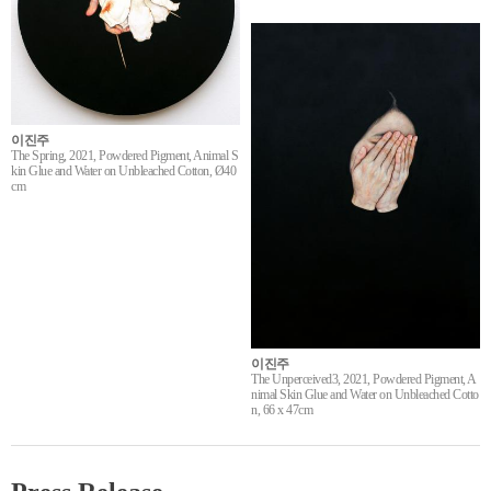
이진주
The Spring, 2021, Powdered Pigment, Animal S
kin Glue and Water on Unbleached Cotton, Ø40
cm
이진주
The Unperceived3, 2021, Powdered Pigment, A
nimal Skin Glue and Water on Unbleached Cotto
n, 66 x 47cm