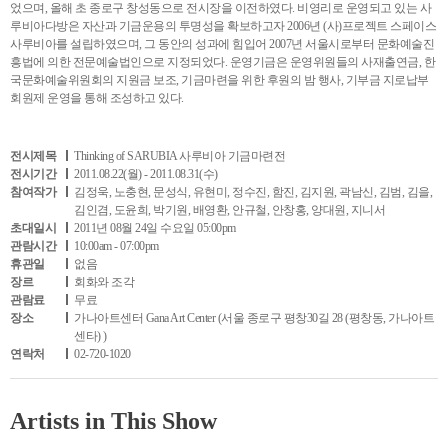
었으며, 올해 초 종로구 창성동으로 전시장을 이전하였다. 비영리로 운영되고 있는 사
루비아다방은 자산과 기금운용의 투명성을 확보하고자 2006년 (사)프로젝트 스페이스
사루비아를 설립하였으며, 그 동안의 성과에 힘입어 2007년 서울시로부터 문화예술진
흥법에 의한 전문예술법인으로 지정되었다. 운영기금은 운영위원들의 사재출연금, 한
국문화예술위원회의 지원금 보조, 기금마련을 위한 후원의 밤 행사, 기부금 지로납부
회원제 운영을 통해 조성하고 있다.
전시제목
Thinking of SARUBIA 사루비아 기금마련전
전시기간
2011.08.22(월) - 2011.08.31(수)
참여작가
김정욱, 노충현, 문성식, 유현미, 정수진, 함진, 김지원, 곽남신, 김범, 김을,
김인겸, 도윤희, 박기원, 배영환, 안규철, 안창홍, 양대원, 지니서
초대일시
2011년 08월 24일 수요일 05:00pm
관람시간
10:00am - 07:00pm
휴관일
없음
장르
회화와 조각
관람료
무료
장소
가나아트센터 Gana Art Center (서울 종로구 평창30길 28 (평창동, 가나아트
센타) )
연락처
02-720-1020
Artists in This Show