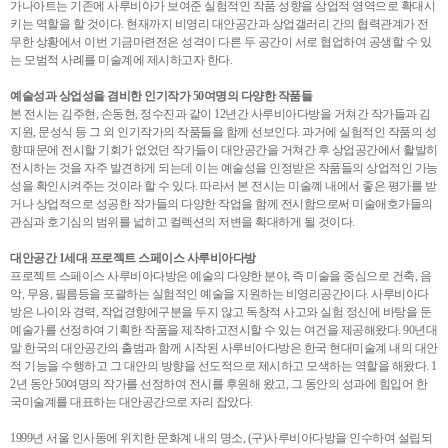
가나아트는 기존에 사루비아가 보여준 실험적인 작품 성향을 상업적 영역으로 확대시
키는 역할을 할 것이다. 현재까지 비영리 대안공간과 상업갤러리 간의 협력관계가 전
무한 상황에서 이번 기금마련전은 성격이 다른 두 공간이 서로 협업하여 공생할 수 있
는 모범적 사례를 미술계에 제시하고자 한다.
예술성과 상업성을 겸비한 인기작가 50여명의 다양한 작품들
본 전시는 김주현, 손동현, 정수진과 같이 12년간 사루비아다방을 거쳐간 작가들과 김
지원, 문성식 등 그 외 인기작가의 작품들을 함께 선보인다. 과거에 실험적인 작품의 성
향 때문에 전시할 기회가 없었던 작가들이 대안공간을 거쳐간 후 상업공간에서 활발히
전시하는 것을 자주 발견하게 되는데 이는 예술성을 인정받은 작품들의 상업적인 가능
성을 확인시켜주는 것이라 할 수 있다. 따라서 본 전시는 미술꼐 내에서 좋은 평가를 받
거나 상업적으로 성공한 작가들의 다양한 작업을 함께 전시함으로써 미술애호가들의
관심과 호기심의 범위를 넓히고 컬렉션의 저변을 확대하게 될 것이다.
대안공간 1세대 프로젝트 스페이스 사루비아다방
프로젝트 스페이스 사루비아다방은 예술의 다양한 분야, 즉 미술을 중심으로 건축, 음
악, 무용, 필름등을 포괄하는 실험적인 예술을 지원하는 비영리공간이다. 사루비아다
방은 나이와 경력, 작업경향에구분을 두지 않고 독창적 사고와 실험 정신에 바탕을 둔
예술가를 선정하여 기획한 작품을 제작하고전시할 수 있는 여건을 제공해왔다. 90년대
말 한국의 대안공간의 출범과 함께 시작된 사루비아다방은 한국 현대미술계 내의 대안
적 기능을 수행하고 그 대안의 방향을 선도적으로 제시하고 모색하는 역할을 해왔다. 1
2년 동안 50여명의 작가를 선정하여 전시를 후원해 왔고, 그 동안의 성과에 힘입어 한
국미술계를 대표하는 대안공간으로 자리 잡았다.
1999년 서울 인사동에 위치한 문화계 내의 명소, (구)사루비아다방을 인수하여 설립되