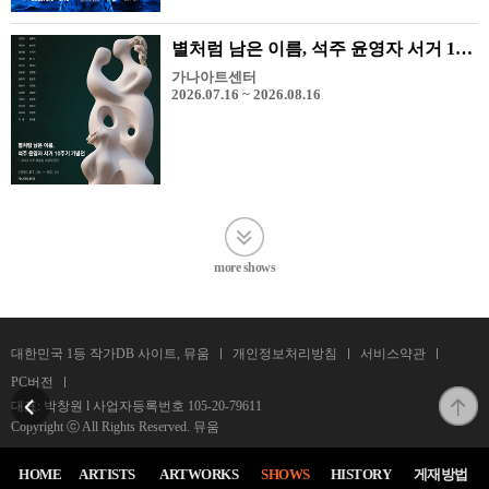
별처럼 남은 이름, 석주 윤영자 서거 10주기 기념전 - 그리고 석주 미술상 수상 작가전
가나아트센터
2026.07.16 ~ 2026.08.16
more shows
대한민국 1등 작가DB 사이트, 뮤움
개인정보처리방침
서비스약관
PC버전
대표: 박창원 l 사업자등록번호
105-20-79611
Copyright ⓒ All Rights Reserved. 뮤움
HOME
ARTISTS
ARTWORKS
SHOWS
HISTORY
게재방법