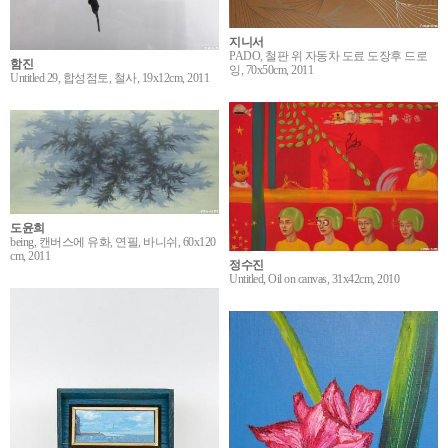
지니서
PADO, 철판 위 자동차 도료 도장후 드로
함진
잉, 70x50cm, 2011
Untitled 29, 합성점토, 철사, 19x12cm, 2011
도윤희
being, 캔버스에 유화, 연필, 바니쉬, 60x120
cm, 2011
정수진
Untitled, Oil on canvas, 31x42cm, 2010