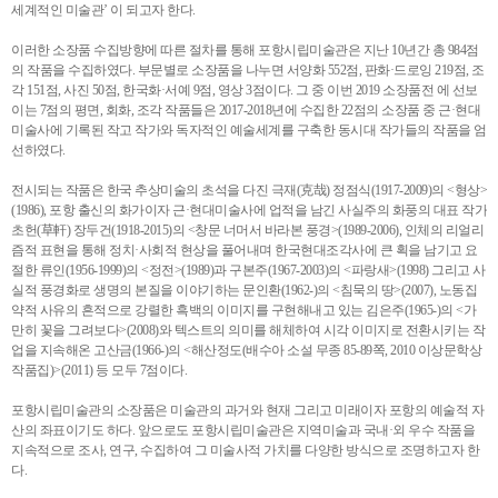
세계적인 미술관’ 이 되고자 한다.
이러한 소장품 수집방향에 따른 절차를 통해 포항시립미술관은 지난 10년간 총 984점
의 작품을 수집하였다. 부문별로 소장품을 나누면 서양화 552점, 판화·드로잉 219점, 조
각 151점, 사진 50점, 한국화·서예 9점, 영상 3점이다. 그 중 이번 2019 소장품전 에 선보
이는 7점의 평면, 회화, 조각 작품들은 2017-2018년에 수집한 22점의 소장품 중 근·현대
미술사에 기록된 작고 작가와 독자적인 예술세계를 구축한 동시대 작가들의 작품을 엄
선하였다.
전시되는 작품은 한국 추상미술의 초석을 다진 극재(克哉) 정점식(1917-2009)의 <형상>
(1986), 포항 출신의 화가이자 근·현대미술사에 업적을 남긴 사실주의 화풍의 대표 작가
초헌(草軒) 장두건(1918-2015)의 <창문 너머서 바라본 풍경>(1989-2006), 인체의 리얼리
즘적 표현을 통해 정치·사회적 현상을 풀어내며 한국현대조각사에 큰 획을 남기고 요
절한 류인(1956-1999)의 <정전>(1989)과 구본주(1967-2003)의 <파랑새>(1998) 그리고 사
실적 풍경화로 생명의 본질을 이야기하는 문인환(1962-)의 <침묵의 땅>(2007), 노동집
약적 사유의 흔적으로 강렬한 흑백의 이미지를 구현해내고 있는 김은주(1965-)의 <가
만히 꽃을 그려보다>(2008)와 텍스트의 의미를 해체하여 시각 이미지로 전환시키는 작
업을 지속해온 고산금(1966-)의 <해산정도(배수아 소설 무종 85-89쪽, 2010 이상문학상
작품집)>(2011) 등 모두 7점이다.
포항시립미술관의 소장품은 미술관의 과거와 현재 그리고 미래이자 포항의 예술적 자
산의 좌표이기도 하다. 앞으로도 포항시립미술관은 지역미술과 국내·외 우수 작품을
지속적으로 조사, 연구, 수집하여 그 미술사적 가치를 다양한 방식으로 조명하고자 한
다.