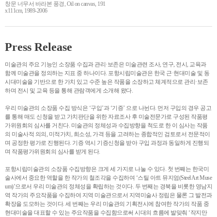
창문 너무서 바라본 풍경, Oil on canvas, 191
x111cm, 1989-2006
Press Release
미술관의 주요 기능인 소장품 수집과 관리·보존은 미술관련 조사, 연구, 전시, 교육과
함께 미술관을 정의하는 지표 중 하나이다. 포항시립미술관은 한국 근·현대미술 및 동
시대미술을 기반으로 한 가치 있고 수준 높은 작품을 소장하고 체계적으로 관리·보존
하며 전시 및 교육 등을 통해 관람객에게 소개해 왔다.
우리 미술관의 소장품 수집 방식은 ‘구입’과 ‘기증’ 으로 나뉜다. 먼저 구입의 경우 공고
를 통해 매도 신청을 받고 가치판단을 위한 자료조사 후 미술전문가로 구성된 작품평
가위원회의 심사를 거친다. 미술관의 정체성과 수집방향을 척도로 한 이 심사는 작품
의 미술사적 의의, 미적가치, 희소성, 가격 등을 고려하는 종합적인 검토로서 전문적이
며 공정한 평가로 진행된다. 기증 역시 기증신청을 받아 구입 과정과 동일하게 진행되
며 작품평가위원회의 심사를 받게 된다.
포항시립미술관의 소장품 수집방향은 크게 세 가지로 나눌 수 있다. 첫 번째는 한국미
술사에서 중요한 역할을 한 작가의 철조각을 수집하여 ‘스틸 아트 뮤지엄(Steel Art Muse
um)’으로서 우리 미술관의 정체성을 확립하는 것이다. 두 번째는 경북을 비롯한 영남지
역 작가의 주요작품을 수집하여 지역 미술관으로서 지역미술사 정립은 물론 그 발전과
확장을 도모하는 것이다. 세 번째는 우리 미술관의 기획전시에 참여한 작가의 작품 중
현대미술을 대표할 수 있는 주요작품을 수집함으로써 시대의 흐름에 발맞춰 ‘작지만