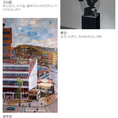
고산금
해산정도, 쇠구슬, 블랙미러스테인리스, 9
5x152cm, 2011
류인
정전, 브론즈, 56x44x102cm, 1989
장두건