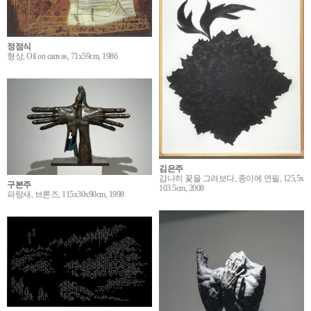
정점식
형상, Oil on canvas, 71x59cm, 1986
김은주
감나히 꽃을 그려보다, 종이에 연필, 125,5x
구본주
103.5cm, 2008
파랑새, 브론즈, 115x30x90cm, 1998