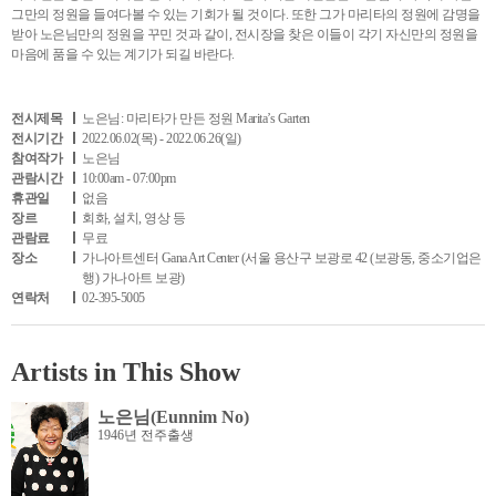
그만의 정원을 들여다볼 수 있는 기회가 될 것이다. 또한 그가 마리타의 정원에 감명을
받아 노은님만의 정원을 꾸민 것과 같이, 전시장을 찾은 이들이 각기 자신만의 정원을
마음에 품을 수 있는 계기가 되길 바란다.
전시제목
노은님: 마리타가 만든 정원 Marita’s Garten
전시기간
2022.06.02(목) - 2022.06.26(일)
참여작가
노은님
관람시간
10:00am - 07:00pm
휴관일
없음
장르
회화, 설치, 영상 등
관람료
무료
장소
가나아트센터 Gana Art Center (서울 용산구 보광로 42 (보광동, 중소기업은
행) 가나아트 보광)
연락처
02-395-5005
Artists in This Show
노은님(Eunnim No)
1946년 전주출생