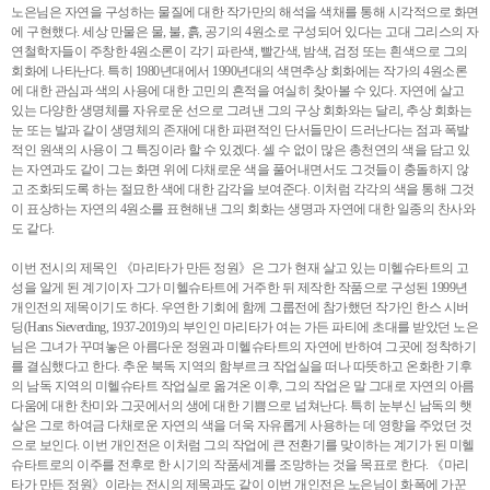
노은님은 자연을 구성하는 물질에 대한 작가만의 해석을 색채를 통해 시각적으로 화면
에 구현했다. 세상 만물은 물, 불, 흙, 공기의 4원소로 구성되어 있다는 고대 그리스의 자
연철학자들이 주창한 4원소론이 각기 파란색, 빨간색, 밤색, 검정 또는 흰색으로 그의
회화에 나타난다. 특히 1980년대에서 1990년대의 색면추상 회화에는 작가의 4원소론
에 대한 관심과 색의 사용에 대한 고민의 흔적을 여실히 찾아볼 수 있다. 자연에 살고
있는 다양한 생명체를 자유로운 선으로 그려낸 그의 구상 회화와는 달리, 추상 회화는
눈 또는 발과 같이 생명체의 존재에 대한 파편적인 단서들만이 드러난다는 점과 폭발
적인 원색의 사용이 그 특징이라 할 수 있겠다. 셀 수 없이 많은 총천연의 색을 담고 있
는 자연과도 같이 그는 화면 위에 다채로운 색을 풀어내면서도 그것들이 충돌하지 않
고 조화되도록 하는 절묘한 색에 대한 감각을 보여준다. 이처럼 각각의 색을 통해 그것
이 표상하는 자연의 4원소를 표현해낸 그의 회화는 생명과 자연에 대한 일종의 찬사와
도 같다.
이번 전시의 제목인 《마리타가 만든 정원》은 그가 현재 살고 있는 미헬슈타트의 고
성을 알게 된 계기이자 그가 미헬슈타트에 거주한 뒤 제작한 작품으로 구성된 1999년
개인전의 제목이기도 하다. 우연한 기회에 함께 그룹전에 참가했던 작가인 한스 시버
딩(Hans Sieverding, 1937-2019)의 부인인 마리타가 여는 가든 파티에 초대를 받았던 노은
님은 그녀가 꾸며놓은 아름다운 정원과 미헬슈타트의 자연에 반하여 그곳에 정착하기
를 결심했다고 한다. 추운 북독 지역의 함부르크 작업실을 떠나 따뜻하고 온화한 기후
의 남독 지역의 미헬슈타트 작업실로 옮겨온 이후, 그의 작업은 말 그대로 자연의 아름
다움에 대한 찬미와 그곳에서의 생에 대한 기쁨으로 넘쳐난다. 특히 눈부신 남독의 햇
살은 그로 하여금 다채로운 자연의 색을 더욱 자유롭게 사용하는 데 영향을 주었던 것
으로 보인다. 이번 개인전은 이처럼 그의 작업에 큰 전환기를 맞이하는 계기가 된 미헬
슈타트로의 이주를 전후로 한 시기의 작품세계를 조망하는 것을 목표로 한다. 《마리
타가 만든 정원》이라는 전시의 제목과도 같이 이번 개인전은 노은님이 화폭에 가꾼