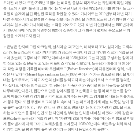
초대된 바 있다. 또한 2019년 11월에는 비독일 출생의 작가로서는 유일하게 독일 미헬
슈타트의 시립미술관에 그를 기리는 영구 전시관이 개관하였는데, 이를 통해서도 그가
독일 미술계에 남긴 확실한 족적을 확인할 수 있다. 가나아트는 2019년부터 매년 각기
다른 주제와 시기로 분류한 작품을 선보이는 개인전을 개최함으로써 그의 방대한 작업
세계의 일부나마 가시화하려는 노력을 이어오고 있다. 이번 개인전에서는 1980년대에
서 1990년대에 작업한 색면추상 회화에 집중하여 그가 화폭에 펼쳐낸 풍요로운 색의
향연을 소개하고자 한다.
노은님은 한지에 그린 아크릴화, 설치미술, 퍼포먼스, 테라코타 조각, 심지어는 교회의
스테인드글라스에 이르기까지 매체와 장소에 구애받지 않고 다양한 장르의 작업을 선
보여 왔는데, 그중에서도 1970년대에서부터 1980년대에 그는 자연을 구성하는 힘에 대
한 심도 있는 질문을 담고 있는 퍼포먼스 작업을 선보였다. 노은님의 예술에 대한 생각
과 작업 과정을 기록한 바바라 쿠젠베르그(Barbara Kusenberg)의 다큐멘터리 영화, <내
짐은 내 날개다(Meine Flügel sind meine Last)>(1989) 속에서 작가는 흙으로써 형상을 빚어
내는 창조주로서, 그리고 자연의 신비를 밝히고자 하는 예술가로서 스스로를 정의한
다. 실제로 작가는 함부르크의 한 공원에서 나뭇가지와 종이로 만든 나뭇잎을 실제의
나무에 매단다든가, 합판으로 만든 강아지를 끌고 산책을 가는 등의 퍼포먼스를 함으
로써 예술과 자연의 경계를 시각적으로 보여주는 동시에 그 경계를 넘나드는 예술가로
서 행위했다. 또한 쿠젠베르그의 영화 속에서 그는 퍼포머들에게 비늘, 나뭇잎, 날개 등
을 붙여 물고기-인간, 나무-인간, 새-인간으로 변모시키는 인간과 자연의 결합을 시도
하는 퍼포먼스를 통해 인간 또한 자연의 일부라는 인식을 내비친 바 있다. 이와 같은 퍼
포먼스들은 노은님의 작업의 근간이 ‘자연’에 있으며 이를 ‘예술’이라는 이름으로 어떻
게 풀어낼지에 대해 그가 고뇌해왔음을 보여준다. 1980-90년대의 색면추상 회화 역시
이러한 고민을 평면 위에 풀어낸 것이라는 점에서 동일선상에 놓인다.