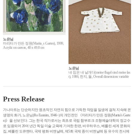
노은님
마리타가 만든 정원(Marita_s Garten), 1999,
Acrylic on canvas, 40 x 49.8 cm
노은님
내 짐은 내 날개다(meine flugel sind meine las
t), 1986, 한지, 돌, Overall dimensions variable
Press Release
가나아트는 단순하지만 원초적인 자연의 힘으로 가득한 작업을 일생에 걸쳐 지속해 온
생명의 화가, 노은님(Ro Eunnim, 1946~)의 개인전인 《마리타가 만든 정원(Marita’s Garte
n)》을 선보인다. 그는 한국 작가로서는 최초로 국립 함부르크 조형예술대학의 정교수
로 임용되어 20여 년간 독일 미술 교육에 기여한 한편, 바우하우스, 베를린 세계 문화의
집, 베를린 도큐멘타, 국제 평화 비엔날레, 제5회 국제 종이 비엔날레 등 유수의 전시에