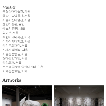
작품소장
국립현대미술관, 과천
국립민속박물관, 서울
서울시립미술관, 서울
호암미술관, 용인
예술의 전당, 서울
외교부, 서울
주한미국대사관, 미국
이화여자대학교, 서울
삼성문화재단, 서울
신세계 백화점, 서울
서울삼성병원, 서울
현대산업개발, 서울
삼성화재, 서울
포스코 글로벌 알엔디센터, 인천
거제삼성호텔, 거제
Artworks