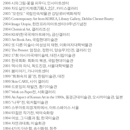
2006 시와그림-꽃을 피우다, 인사아트센터
2006 차도살인지계借刀殺人之計, 카이스갤러리
2005 "모란도" 국립민속박물관 강당로비벽화제작
2005 Contemporary Art from KOREA, Library Gallery, Dublin Chester Beatty
2004 Image Utopia, 한전프라자아트센터10주년기념전
2004 Chemical Art, 갤러리조선
2004 KIAF(한국국제아트페어), 금산갤러리
2003 Art Book Arts, 국립현대미술관
2002 또 다른 미술사:여성성의 재현, 이화여자대학박물관
2002 The Present: 엄정순, 정헌이, 양승무3인전, 갤러리 인
2002 17회 아시아국제미술제, 대전시립미술관
2001 한국회화: 회화의 복권, 국립현대미술관
2001 역사와 의식, 독도진경, 서울대학박물관
2001 봄이야기, 가나아트센터
1999 "회화속의 몸"전, 한림미술관, 대전
1999 Skin CARE, 사이 갤러리
1998 드로잉의 재발견, 환기미술관
1997 Work on Paper전, 서화갤러리
1996 An Aspect of Korean Art in the 1990s, 동경근대미술관, 오사까미술관, 일본
1995 "나무"전, 워커힐미술관
1995 스푸마토의경계위에서, 아트스페이스 서울
1994 93젊은 작가전, 박여숙화랑
1994 여성, 그 다름과 힘, 한국미술관
1994 자연과대화, 미술회관
1994 4가지 단순함, 송산화랑, 청주