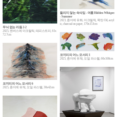
들리지 않는 속삭임 - 여름 Hidden Whisper
- Summer
2023, 종이에 유화, 아크릴릭, 목탄 Oil, acryl
ic, charcoal on paper, 170x153cm
무늬 없는 리듬 2-2
2025, 캔버스에 아크릴릭, 태피스트리, 61x
72.7cm
코끼리의 어느 모서리 1
2025, 종이에 유채, 오일 파스텔, 60x168cm
코끼리의 어느 모서리 6
2025, 종이에 유채, 오일 파스텔, 30x42cm