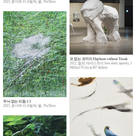
2025, 종이에 아크릴릭, 울, 76x56cm
코 없는 코끼리 Elephant without Trunk
2022, 철판, 태피스트리 Iron sheet, tapestry, 3
00(h)x274.1(w)x307.4(d)cm
무늬 없는 리듬 1-3
2025, 종이에 아크릴릭, 울, 76x56cm