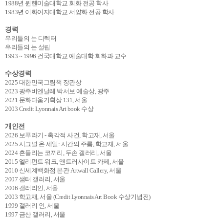
1988년 뮌헨미술대학교 회화 전공 학사
1983년 이화여자대학교 서양화 전공 학사
경력
우리들의 눈 디렉터
우리들의 눈 설립
1993 ~ 1996 건국대학교 예술대학 회화과 교수
수상경력
2025 대한민국그림책 장관상
2023 광주비엔날레 박서보 예술상, 광주
2021 문화다움기획상 131, 서울
2003 Credit Lyonnais Art book 수상
개인전
2026 보푸라기 - 촉각적 사건, 학고재, 서울
2025 시그널 온 세일: 시간의 주름, 학고재, 서울
2024 흔들리는 코끼리, 두손 갤러리, 서울
2015 엘리펀트 워크, 앤트러사이트 카페, 서울
2010 신세계백화점 본관 Artwall Gallery, 서울
2007 샘터 갤러리, 서울
2006 갤러리인, 서울
2003 학고재, 서울 (Credit Lyonnais Art Book 수상기념전)
1999 갤러리 인, 서울
1997 금산 갤러리, 서울