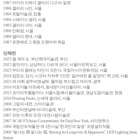
1997 아키라 이케다 갤러리 나고야, 일본
1996 갤러리 나인, 서울
1994 토탈미술관, 장흥
1994 스페이스 샘터, 서울
1993 갤러리 서미, 서울
1990 인화랑, 서울
1989 갤러리 현대, 서울
1987 로젠베르그 화랑 오펜바하 독일
단체전
2025 열 개의 눈, 부산현대미술관, 부산
2025 움직이다, 상상하다, 다르게 보다!, 서울아트책보고, 서울
2025 우리의 몸에는 타인이 깃든다, 국립아시아문화전당, 서울
2024 엄정순, 딩이, 시오타 치하루 3인전: 잃어버린 줄 알았어!, 학고재, 서울
2023 제 14회 광주비엔날레: 물처럼 부드럽고 여리게, 광주
2016 어포더블 아트페어, 동대문디자인플라자, 서울
2015 코끼리주름펼치다, 서울시립북서울미술관, 경남도립미술관, 창원
2010 Floating Petals, 신세계 갤러리, 서울
2008 그림의 대면, 소마미술관
2008 부산비엔날레 바다미술제, 부산
2007 모란 이후의 모란, 대전시립미술관
2007 ACAF 07(Asian Contemtorary Art Fair) New York, 서미앤투스
2006 국립민속박물관 제 3전시실"한국인의 일생" 조명설치작품,
2006 "빛나는 壽 빛나는 福, Shining for Longevity & Happiness", LED Lighting Insta
llation