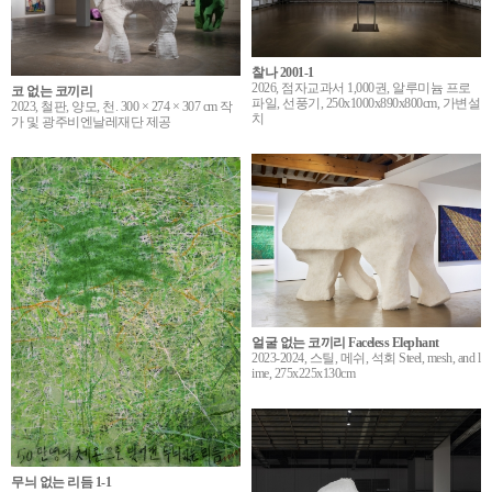
찰나 2001-1
2026, 점자교과서 1,000권, 알루미늄 프로
코 없는 코끼리
파일, 선풍기, 250x1000x890x800cm, 가변설
2023, 철판, 양모, 천. 300 × 274 × 307 cm 작
치
가 및 광주비엔날레재단 제공
얼굴 없는 코끼리 Faceless Elephant
2023-2024, 스틸, 메쉬, 석회 Steel, mesh, and l
ime, 275x225x130cm
무늬 없는 리듬 1-1