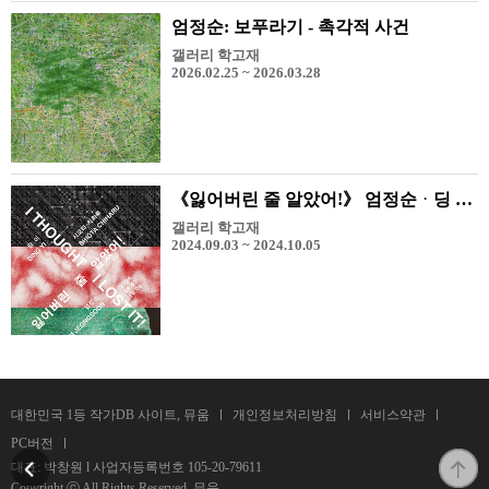
엄정순: 보푸라기 - 촉각적 사건
갤러리 학고재
2026.02.25 ~ 2026.03.28
《잃어버린 줄 알았어!》 엄정순ᆞ딩 이ᆞ시오타 치하루 한중일 3인전
갤러리 학고재
2024.09.03 ~ 2024.10.05
대한민국 1등 작가DB 사이트, 뮤움
개인정보처리방침
서비스약관
PC버전
대표: 박창원 l 사업자등록번호
105-20-79611
Copyright ⓒ All Rights Reserved. 뮤움