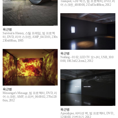
Transport, 나무 박스, 빔 프로젝터, DVD, 리
어 스크린_48:00:00, 215x85x488cm, 2012
육근병
Survival is History, 스틸 프레임, 빔 프로젝
터, DVD, 리어 스크린, AMP_04:33:01, 230x
230x600cm, 1995
육근병
Nothing - 01 02, LED TV 모니터, USB_10:0
0:00, 106.3x62.2cmx2, 2012
육근병
Messenger's Message, 빔 프로젝터, DVD, 리
어 스크린, AMP, 스피커_06:00:02, 270x120
0cm, 2012
육근병
Apocalypse, 파티션 벽, 빔 프로젝터, DVD_
12:00:00, 가변크기, 2012