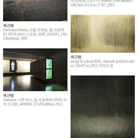
NOTHING, LED TV monitor, USB memory |
106.3x62.2x5.5cm | 3’ 30” | 2012
육근병
Survival is History, 스틸 프레임, 빔 프로젝
터, DVD, 리어 스크린, AMP_04:33:01, 230x
230x600cm, 1995
육근병
energy in a dream2010 , charcoal+pencil on canv
as, 162x97cm, 2011, 개인소장
육근병
Transport, 나무 박스, 빔 프로젝터, DVD, 리
어 스크린_48:00:00, 215x85x488cm, 2012