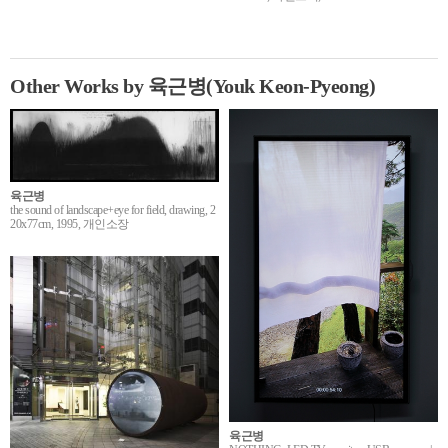
Other Works by 육근병(Youk Keon-Pyeong)
육근병
the sound of landscape+eye for field, drawing, 2
20x77cm, 1995, 개인소장
육근병