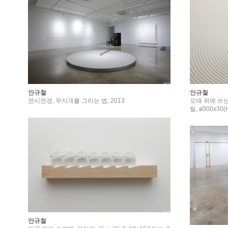
안규철
안규철
전시전경, 무지개를 그리는 법, 2013
모래 위에 쓰는
틸, ø300x30(
안규철