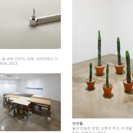
 글 세부 이미지, 모래, 스테인레스 스
H)cm, 2013
안규철
둘의 엇갈린 운명, 브론즈 주조, 아크릴