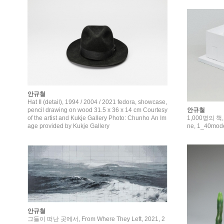
안규철
Hat II (detail), 1994 / 2004 / 2021 fedora, showcase,
안규철
pencil drawing on wood 31.5 x 36 x 14 cm Courtesy
1,000명의 책, 1
of the artist and Kukje Gallery Photo: Chunho An Im
ne, 1_40mod
age provided by Kukje Gallery
안규철
그들이 떠난 곳에서, From Where They Left, 2021, 2