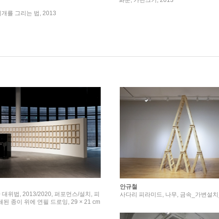
화분, 가변크기, 2013
개를 그리는 법, 2013
안규철
0 대위법, 2013/2020, 퍼포먼스/설치, 피
사다리 피라미드, 나무, 금속_가변설치_
된 종이 위에 연필 드로잉, 29 × 21 cm