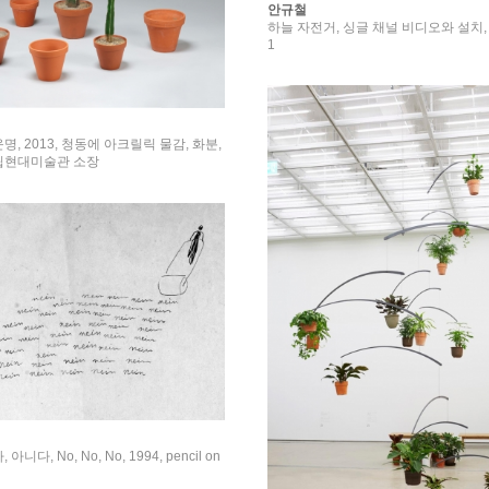
안규철
하늘 자전거, 싱글 채널 비디오와 설치, 6
1
명, 2013, 청동에 아크릴릭 물감, 화분,
립현대미술관 소장
니다, No, No, No, 1994, pencil on