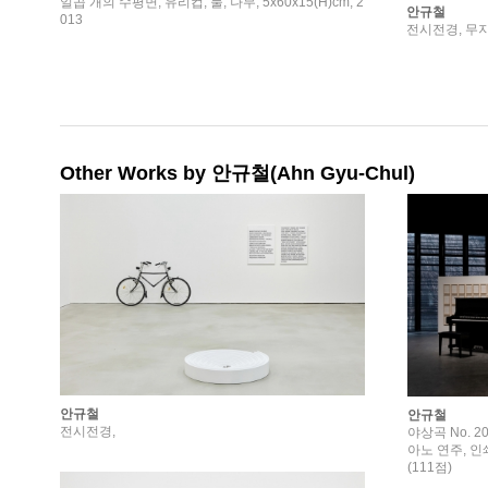
일곱 개의 수평면, 유리컵, 물, 나무, 5x60x15(H)cm, 2
안규철
013
전시전경, 무지
Other Works by 안규철(Ahn Gyu-Chul)
안규철
안규철
전시전경,
야상곡 No. 2
아노 연주, 인쇄
(111점)