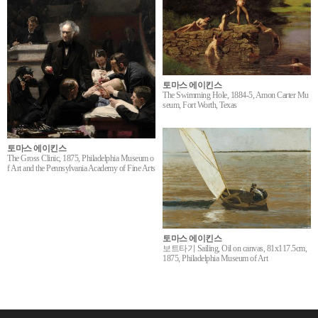
토마스 에이킨스
The Swimming Hole, 1884-5, Amon Carter Mu
seum, Fort Worth, Texas
토마스 에이킨스
The Gross Clinic, 1875, Philadelphia Museum o
f Art and the Pennsylvania Academy of Fine Arts
토마스 에이킨스
보트타기 Sailing, Oil on canvas, 81x117.5cm,
1875, Philadelphia Museum of Art