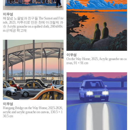
이우성
해질녘 노을빛과 친구들 The Sunset and Frie
nds, 2023, 자투리로 만든 천에 아크릴릭 과
슈 Acrylic gouache on a quilted cloth, 260x600c
m @제공 학고재
이우성
On the Way Home, 2025, Acrylic gouache on ca
nvas, 91 × 91 cm
이우성
Hangang Bridge on the Way Home, 2025-2026,
acrylic and acrylic gouache on canvas, 130.5 × 1
30.5 cm