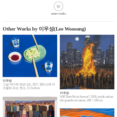
more works
Other Works by 이우성(Lee Woosung)
이우성
그날 어디에 계셨나요, 2017, 캔버스에 아
크릴릭 과슈, 젯소, 31.5x41cm
이우성
Will There Be an Answer?, 2026, acrylic and acr
ylic gouache on canvas, 200 × 200 cm