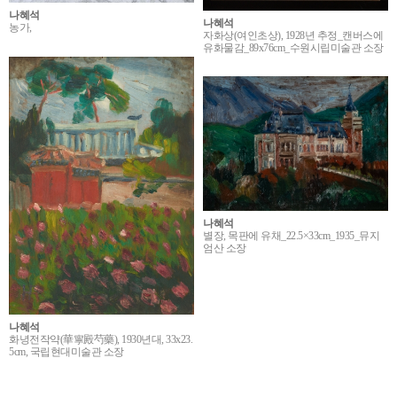
나혜석
나혜석
농가,
자화상(여인초상), 1928년 추정_캔버스에
유화물감_89x76cm_수원시립미술관 소장
나혜석
별장, 목판에 유채_22.5×33cm_1935_뮤지
엄산 소장
나혜석
화녕전작약(華寧殿芍藥), 1930년대, 33x23.
5cm, 국립현대미술관 소장