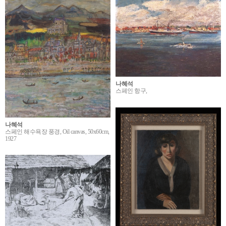
나혜석
스페인 항구,
나혜석
스페인 해수욕장 풍경, Oil canvas, 50x60cm,
1927