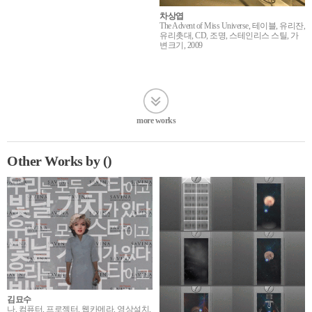
차상엽
The Advent of Miss Universe, 테이블, 유리잔,
유리촛대, CD, 조명, 스테인리스 스틸, 가
변크기, 2009
more works
Other Works by ()
김묘수
나, 컴퓨터, 프로젝터, 웹카메라, 영상설치,