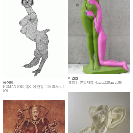
이일호
윤여범
요정Ⅰ, 혼합재료, 40x20x120cm, 2008
HUMAN 0903 , 종이에 연필, 109x78.8cm, 2
009