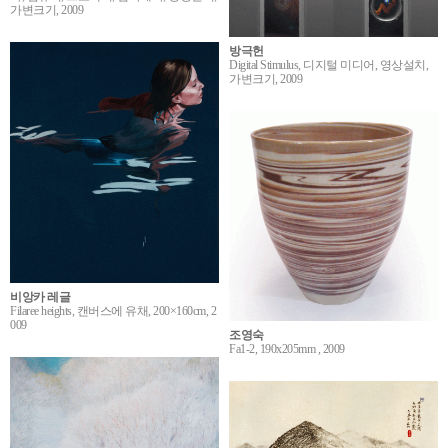
가변크기, 2009
방극헌
Digital Stimulus, 디지털 미디어, 영상설치,
가변크기, 2009
비앙카 레글
Filaree heights, 캔버스에 유채, 200×160cm, 2
009
조영숙
Fa1-2, 190x205mm , 2009