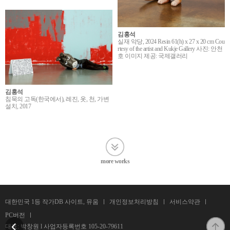
김홍석
실재 악당, 2024 Resin 61(h) x 27 x 20 cm Cou
rtesy of the artist and Kukje Gallery 사진: 안천
호 이미지 제공: 국제갤러리
김홍석
침묵의 고독(한국에서), 레진, 옷, 천, 가변
설치, 2017
more works
대한민국 1등 작가DB 사이트, 뮤움
개인정보처리방침
서비스약관
PC버전
대표: 박창원 l 사업자등록번호
105-20-79611