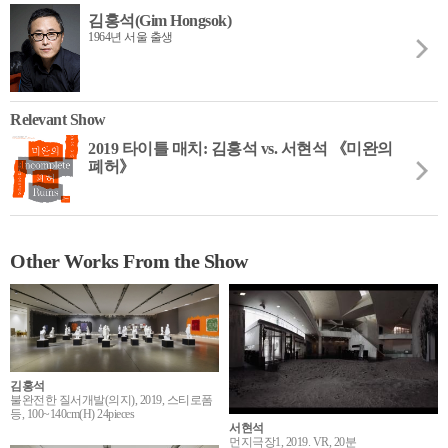
김홍석(Gim Hongsok)
1964년 서울 출생
Relevant Show
2019 타이틀 매치: 김홍석 vs. 서현석 《미완의
폐허》
Other Works From the Show
김홍석
불완전한 질서개발(의지), 2019, 스티로폼
등, 100~140cm(H) 24pieces
서현석
먼지극장1, 2019. VR, 20분