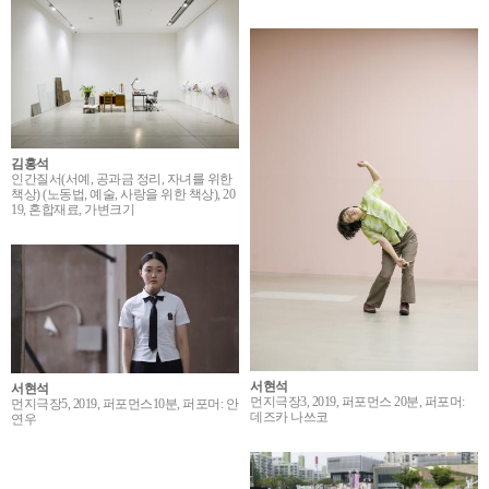
김홍석
인간질서(서예, 공과금 정리, 자녀를 위한
책상) (노동법, 예술, 사랑을 위한 책상), 20
19, 혼합재료, 가변크기
서현석
서현석
먼지극장3, 2019, 퍼포먼스 20분, 퍼포머:
먼지극장5, 2019, 퍼포먼스10분, 퍼포머: 안
데즈카 나쓰코
연우