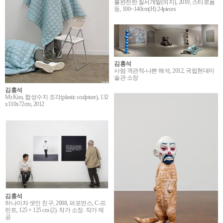
불완전한 질서개발(의지), 2019, 스티로폼
등, 100~140cm(H) 24pieces
김홍석
사람 객관적-나쁜 해석, 2012, 국립현대미
술관 소장
김홍석
Mr.Kim, 합성수지 조각(plastic sculpture), 132
x110x72cm, 2012
김홍석
하나이자 셋인 친구, 2008, 퍼포먼스, C-프
린트, 125 × 125 cm (2). 작가 소장. 작가 제
공