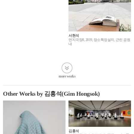
서현석
먼지극장8, 2019, 장소특정설치, 근린 공원
내
more works
Other Works by 김홍석(Gim Hongsok)
김홍석