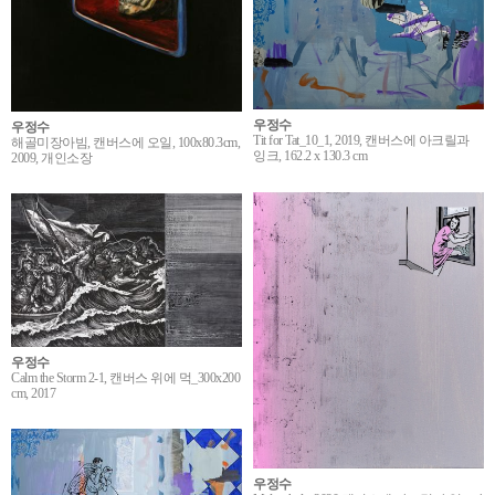
우정수
우정수
Tit for Tat_10_1, 2019, 캔버스에 아크릴과
해골미장아빔, 캔버스에 오일, 100x80.3cm,
잉크, 162.2 x 130.3 cm
2009, 개인소장
우정수
Calm the Storm 2-1, 캔버스 위에 먹_300x200
cm, 2017
우정수