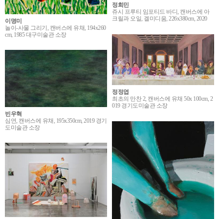
정희민
쥬시 프루티 임포티드 바디, 캔버스에 아
크릴과 오일, 겔미디움, 226x380cm, 2020
이명미
놀이-사물 그리기, 캔버스에 유채, 194x260
cm, 1985 대구미술관 소장
정정엽
최초의 만찬 2, 캔버스에 유채 50x 100cm, 2
019 경기도미술관 소장
빈우혁
심연, 캔버스에 유채, 195x350cm, 2019 경기
도미술관 소장