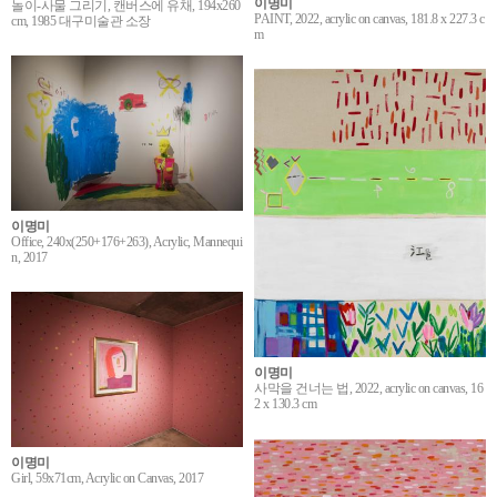
이명미
놀이-사물 그리기, 캔버스에 유채, 194x260
PAINT, 2022, acrylic on canvas, 181.8 x 227.3 c
cm, 1985 대구미술관 소장
m
이명미
Office, 240x(250+176+263), Acrylic, Mannequi
n, 2017
이명미
사막을 건너는 법, 2022, acrylic on canvas, 16
2 x 130.3 cm
이명미
Girl, 59x71cm, Acrylic on Canvas, 2017