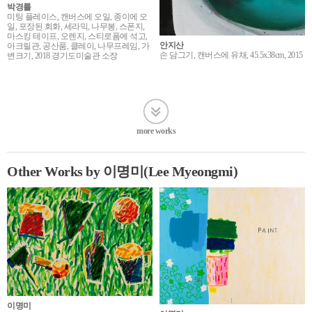
박경률
미팅 플레이스, 캔버스에 오일, 종이에 오
일, 포장된 회화, 세라믹, 나무봉, 스폰지,
마스킹 테이프, 오렌지, 스티로폼에 석고,
안지산
아크릴관, 공산품, 클레이, 나무프레임, 가
손 담그기, 캔버스에 유채, 45.5x38cm, 2015
변크기, 2018 경기도미술관 소장
more works
Other Works by 이명미(Lee Myeongmi)
이명미