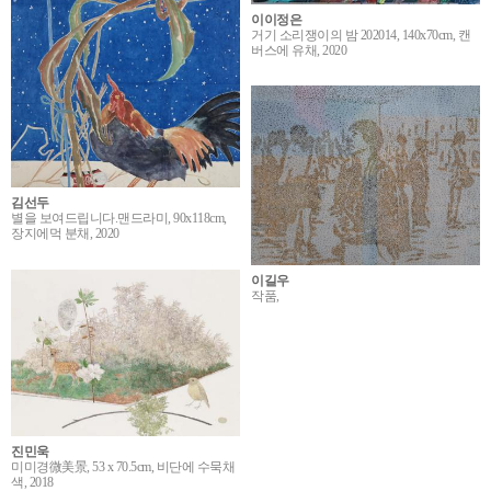
이이정은
거기 소리쟁이의 밤 202014, 140x70cm, 캔
버스에 유채, 2020
김선두
별을 보여드립니다.맨드라미, 90x118cm,
장지에먹 분채, 2020
이길우
작품,
진민욱
미미경微美景, 53 x 70.5cm, 비단에 수묵채
색, 2018